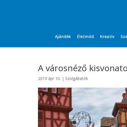
Ajándék
Életmód
Kreatív
Sz
A városnéző kisvonat
2019 ápr 10.
|
Szolgáltatók