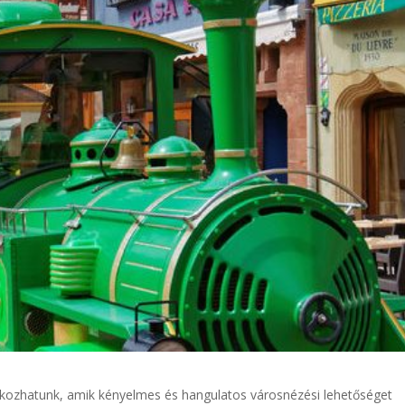
kozhatunk, amik kényelmes és hangulatos városnézési lehetőséget