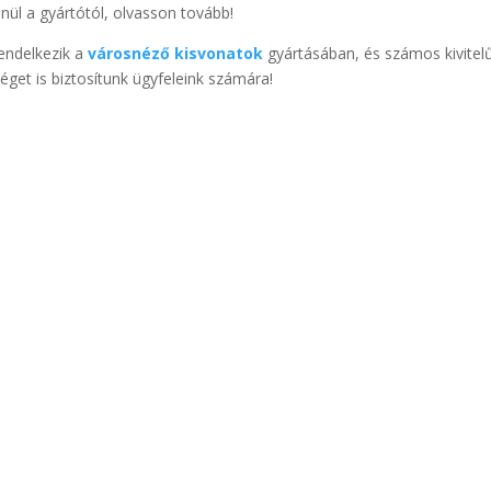
enül a gyártótól, olvasson tovább!
rendelkezik a
városnéző kisvonatok
gyártásában, és számos kivitel
éget is biztosítunk ügyfeleink számára!