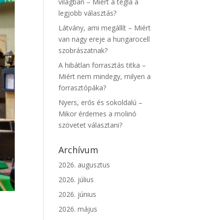
világban – Miért a tégla a
legjobb választás?
Látvány, ami megállít – Miért
van nagy ereje a hungarocell
szobrászatnak?
A hibátlan forrasztás titka –
Miért nem mindegy, milyen a
forrasztópáka?
Nyers, erős és sokoldalú –
Mikor érdemes a molinó
szövetet választani?
Archívum
2026. augusztus
2026. július
2026. június
2026. május