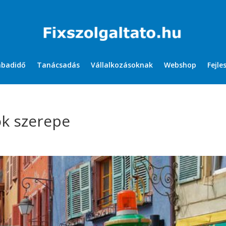
abadidő
Tanácsadás
Vállalkozásoknak
Webshop
Fejle
ok szerepe