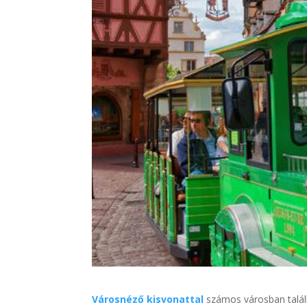
Városnéző kisvonattal
számos városban talál