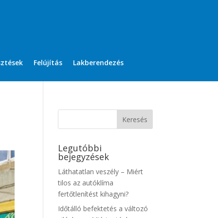
sztések
Felújítás
Lakberendezés
Legutóbbi
bejegyzések
Láthatatlan veszély – Miért
tilos az autóklíma
fertőtlenítést kihagyni?
Időtálló befektetés a változó