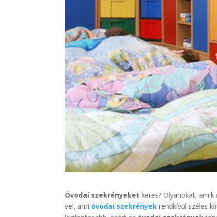
Óvodai szekrényeket
keres? Olyanokat, amik 
vel, ami
óvodai szekrények
rendkívül széles k