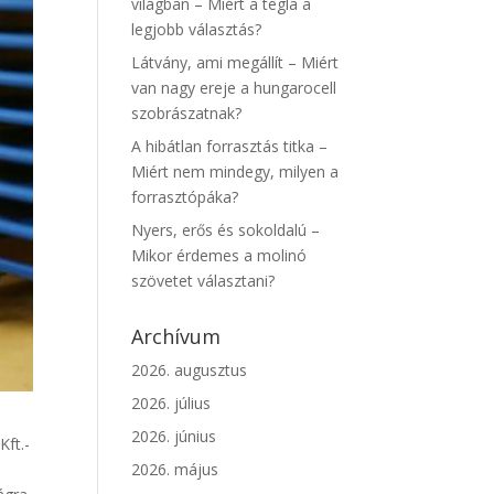
világban – Miért a tégla a
legjobb választás?
Látvány, ami megállít – Miért
van nagy ereje a hungarocell
szobrászatnak?
A hibátlan forrasztás titka –
Miért nem mindegy, milyen a
forrasztópáka?
Nyers, erős és sokoldalú –
Mikor érdemes a molinó
szövetet választani?
Archívum
2026. augusztus
2026. július
2026. június
Kft.-
2026. május