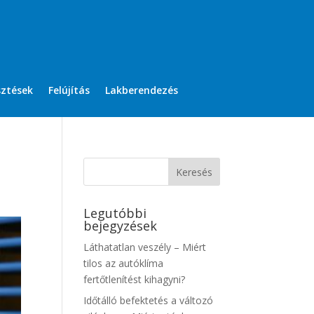
sztések
Felújítás
Lakberendezés
Legutóbbi
bejegyzések
Láthatatlan veszély – Miért
tilos az autóklíma
fertőtlenítést kihagyni?
Időtálló befektetés a változó