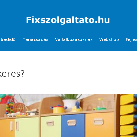
abadidő
Tanácsadás
Vállalkozásoknak
Webshop
Fejle
keres?