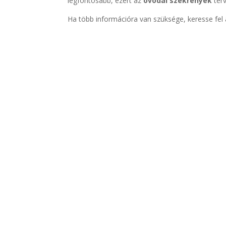
legfontosabb, ezért az
óvodai szekrények
terv
Ha több információra van szüksége, keresse fel