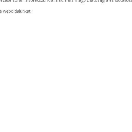
ezése során is törekszünk a maximális megbízhatóságra és időtállós
 a weboldalunkat!