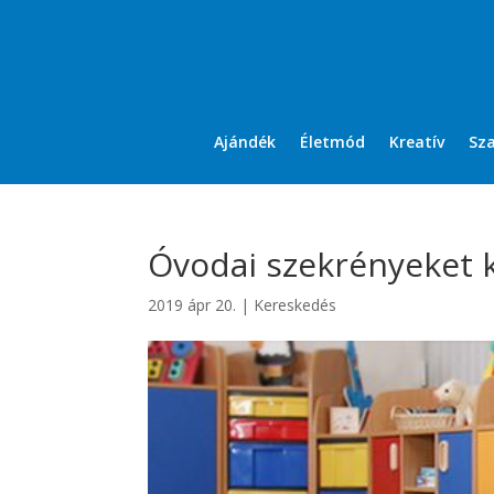
Ajándék
Életmód
Kreatív
Sz
Óvodai szekrényeket 
2019 ápr 20.
|
Kereskedés