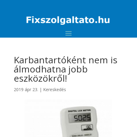
Karbantartóként nem is
álmodhatna jobb
eszközökről!
2019 ápr 23.
|
Kereskedés