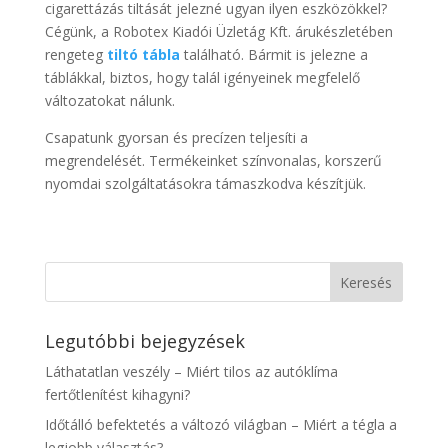
cigarettázás tiltását jelezné ugyan ilyen eszközökkel?
Cégünk, a Robotex Kiadói Üzletág Kft. árukészletében
rengeteg
tiltó tábla
található. Bármit is jelezne a
táblákkal, biztos, hogy talál igényeinek megfelelő
változatokat nálunk.
Csapatunk gyorsan és precízen teljesíti a
megrendelését. Termékeinket színvonalas, korszerű
nyomdai szolgáltatásokra támaszkodva készítjük.
Legutóbbi bejegyzések
Láthatatlan veszély – Miért tilos az autóklíma
fertőtlenítést kihagyni?
Időtálló befektetés a változó világban – Miért a tégla a
legjobb választás?