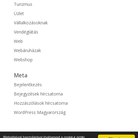
Turizmus
Üzlet
Vállalkozásoknak
Vendéglátás
Web
Webáruházak
Webshop
Meta
Bejelentkezés
Bejegyzések hírcsatorna
Hozzászólások hírcsatorna
WordPress Magyarország
Weboldalunk használatával jóváhagyod a cookie-k (sütik)