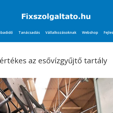
abadidő
Tanácsadás
Vállalkozásoknak
Webshop
Fejle
rtékes az esővízgyűjtő tartály