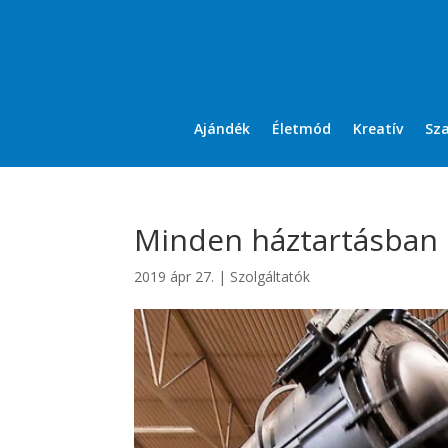
Ajándék
Életmód
Kreatív
Sz
Minden háztartásban é
2019 ápr 27.
|
Szolgáltatók