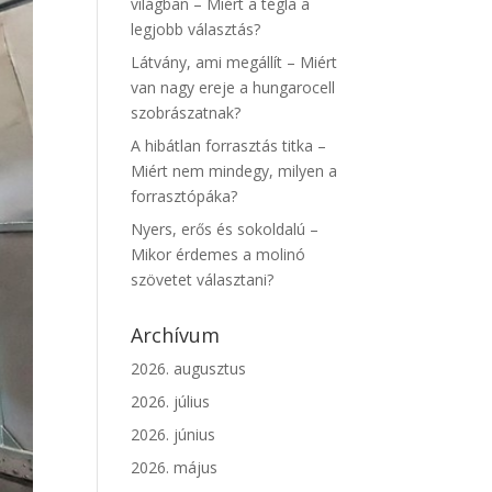
világban – Miért a tégla a
legjobb választás?
Látvány, ami megállít – Miért
van nagy ereje a hungarocell
szobrászatnak?
A hibátlan forrasztás titka –
Miért nem mindegy, milyen a
forrasztópáka?
Nyers, erős és sokoldalú –
Mikor érdemes a molinó
szövetet választani?
Archívum
2026. augusztus
2026. július
2026. június
2026. május