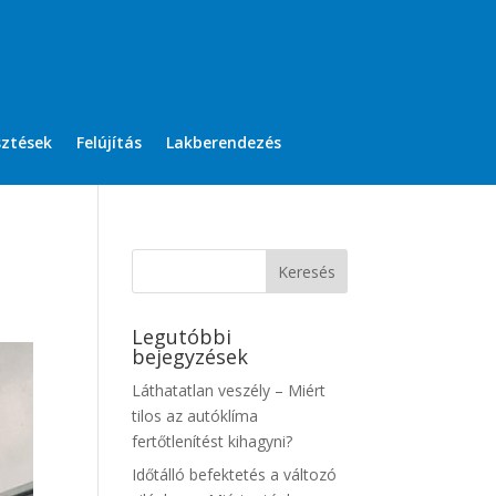
sztések
Felújítás
Lakberendezés
Legutóbbi
bejegyzések
Láthatatlan veszély – Miért
tilos az autóklíma
fertőtlenítést kihagyni?
Időtálló befektetés a változó