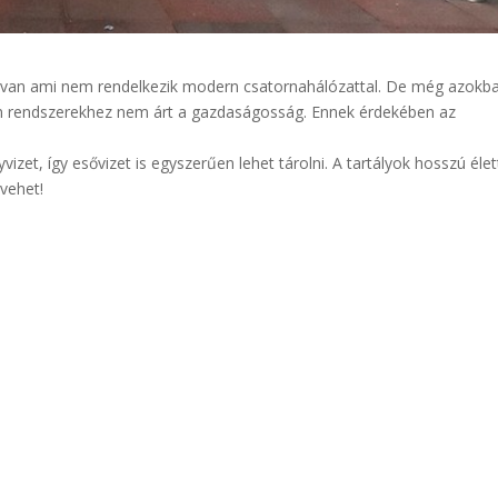
 van ami nem rendelkezik modern csatornahálózattal. De még azokb
en rendszerekhez nem árt a gazdaságosság. Ennek érdekében az
izet, így esővizet is egyszerűen lehet tárolni. A tartályok hosszú élet
 vehet!