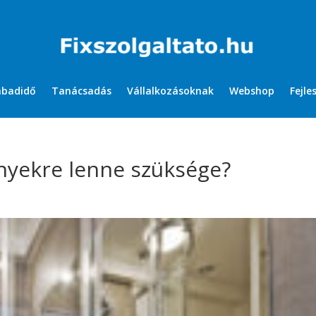
abadidő
Tanácsadás
Vállalkozásoknak
Webshop
Fejle
nyekre lenne szüksége?