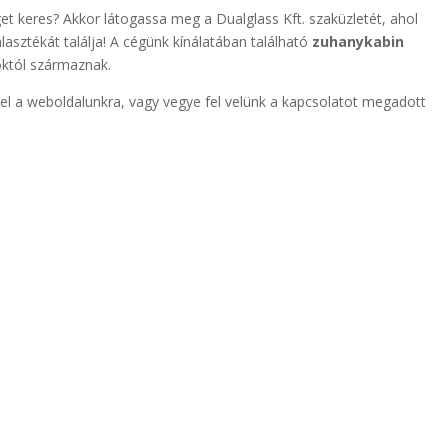
t keres? Akkor látogassa meg a Dualglass Kft. szaküzletét, ahol
álasztékát találja! A cégünk kínálatában található
zuhanykabin
któl származnak.
el a weboldalunkra, vagy vegye fel velünk a kapcsolatot megadott