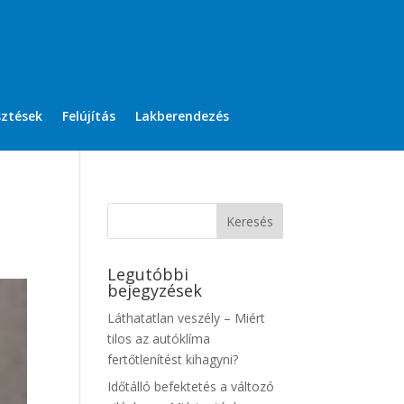
sztések
Felújítás
Lakberendezés
Legutóbbi
bejegyzések
Láthatatlan veszély – Miért
tilos az autóklíma
fertőtlenítést kihagyni?
Időtálló befektetés a változó