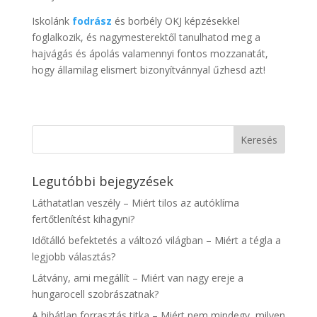
Iskolánk
fodrász
és borbély OKJ képzésekkel
foglalkozik, és nagymesterektől tanulhatod meg a
hajvágás és ápolás valamennyi fontos mozzanatát,
hogy államilag elismert bizonyítvánnyal űzhesd azt!
Legutóbbi bejegyzések
Láthatatlan veszély – Miért tilos az autóklíma
fertőtlenítést kihagyni?
Időtálló befektetés a változó világban – Miért a tégla a
legjobb választás?
Látvány, ami megállít – Miért van nagy ereje a
hungarocell szobrászatnak?
A hibátlan forrasztás titka – Miért nem mindegy, milyen