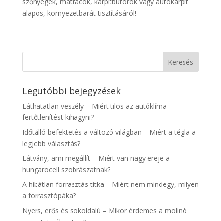
szőnyegek, matracok, kárpitbútorok vagy autókárpit
alapos, környezetbarát tisztításáról!
Legutóbbi bejegyzések
Láthatatlan veszély – Miért tilos az autóklíma
fertőtlenítést kihagyni?
Időtálló befektetés a változó világban – Miért a tégla a
legjobb választás?
Látvány, ami megállít – Miért van nagy ereje a
hungarocell szobrászatnak?
A hibátlan forrasztás titka – Miért nem mindegy, milyen
a forrasztópáka?
Nyers, erős és sokoldalú – Mikor érdemes a molinó