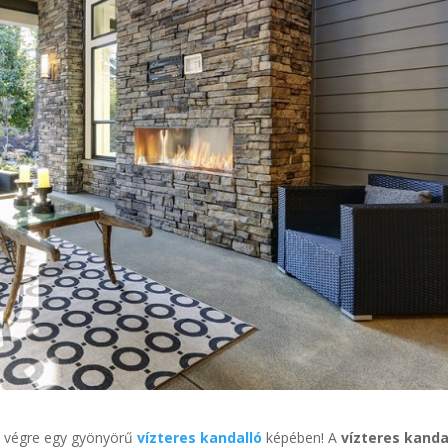
ik végre egy gyönyörű
vízteres kandalló
képében! A
vízteres kanda