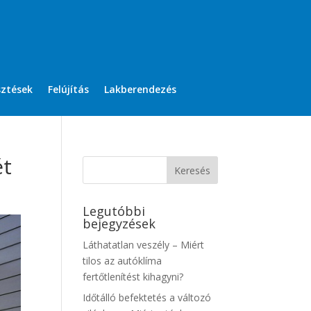
sztések
Felújítás
Lakberendezés
ét
Legutóbbi
bejegyzések
Láthatatlan veszély – Miért
tilos az autóklíma
fertőtlenítést kihagyni?
Időtálló befektetés a változó