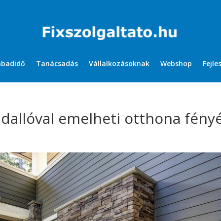
abadidő
Tanácsadás
Vállalkozásoknak
Webshop
Fejle
dallóval emelheti otthona fény