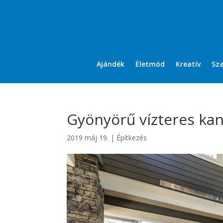
Ajándék
Életmód
Kreatív
Sz
Gyönyörű vízteres kan
2019 máj 19.
|
Építkezés