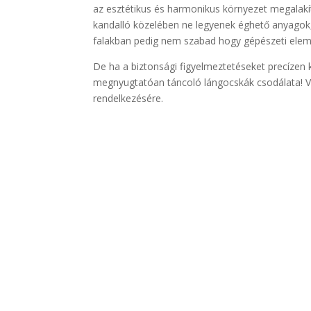
az esztétikus és harmonikus környezet megalakí
kandalló közelében ne legyenek éghető anyagok, 
falakban pedig nem szabad hogy gépészeti elem
De ha a biztonsági figyelmeztetéseket precízen 
megnyugtatóan táncoló lángocskák csodálata! Vál
rendelkezésére.