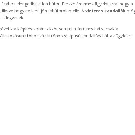
tásához elengedhetetlen bútor. Persze érdemes figyelni arra, hogy a
illetve hogy ne kerüljön fabútorok mellé. A
vízteres kandallók
mög
ek legyenek.
követik a kiépítés során, akkor semmi más nincs hátra csak a
lalkozásunk több száz különböző típusú kandallóval áll az ügyfelei