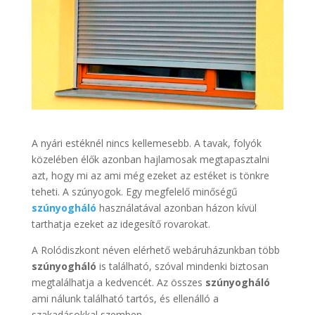
A nyári estéknél nincs kellemesebb. A tavak, folyók
közelében élők azonban hajlamosak megtapasztalni
azt, hogy mi az ami még ezeket az estéket is tönkre
teheti. A szúnyogok. Egy megfelelő minőségű
szúnyogháló
használatával azonban házon kívül
tarthatja ezeket az idegesítő rovarokat.
A Rolódiszkont néven elérhető webáruházunkban több
szúnyogháló
is található, szóval mindenki biztosan
megtalálhatja a kedvencét. Az összes
szúnyogháló
ami nálunk található tartós, és ellenálló a
szakadásokkal szemben.