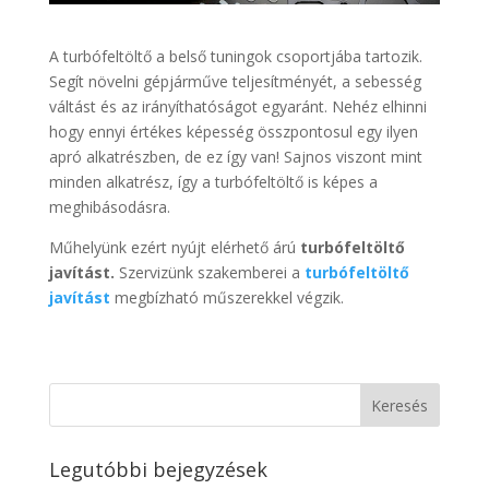
A turbófeltöltő a belső tuningok csoportjába tartozik.
Segít növelni gépjárműve teljesítményét, a sebesség
váltást és az irányíthatóságot egyaránt. Nehéz elhinni
hogy ennyi értékes képesség összpontosul egy ilyen
apró alkatrészben, de ez így van! Sajnos viszont mint
minden alkatrész, így a turbófeltöltő is képes a
meghibásodásra.
Műhelyünk ezért nyújt elérhető árú
turbófeltöltő
javítást.
Szervizünk szakemberei a
turbófeltöltő
javítást
megbízható műszerekkel végzik.
Legutóbbi bejegyzések