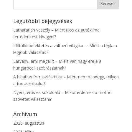
Legutóbbi bejegyzések
Láthatatlan veszély – Miért tilos az autóklíma
fertőtlenítést kihagyni?
Időtálló befektetés a változó világban – Miért a tégla a
legjobb választás?
Látvány, ami megállít – Miért van nagy ereje a
hungarocell szobrászatnak?
A hibátlan forrasztás titka – Miért nem mindegy, milyen
a forrasztópáka?
Nyers, erős és sokoldalú – Mikor érdemes a molinó
szövetet választani?
Archívum
2026. augusztus
2026. július