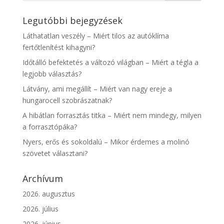
Legutóbbi bejegyzések
Láthatatlan veszély – Miért tilos az autóklíma
fertőtlenítést kihagyni?
Időtálló befektetés a változó világban – Miért a tégla a
legjobb választás?
Látvány, ami megállít – Miért van nagy ereje a
hungarocell szobrászatnak?
A hibátlan forrasztás titka – Miért nem mindegy, milyen
a forrasztópáka?
Nyers, erős és sokoldalú – Mikor érdemes a molinó
szövetet választani?
Archívum
2026. augusztus
2026. július
2026. június