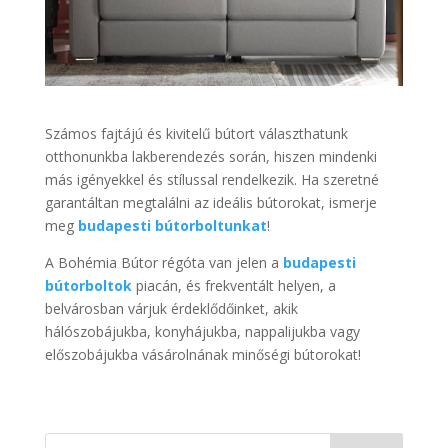
Számos fajtájú és kivitelű bútort választhatunk
otthonunkba lakberendezés során, hiszen mindenki
más igényekkel és stílussal rendelkezik. Ha szeretné
garantáltan megtalálni az ideális bútorokat, ismerje
meg
budapesti bútorboltunkat
!
A Bohémia Bútor régóta van jelen a
budapesti
bútorboltok
piacán, és frekventált helyen, a
belvárosban várjuk érdeklődőinket, akik
hálószobájukba, konyhájukba, nappalijukba vagy
előszobájukba vásárolnának minőségi bútorokat!