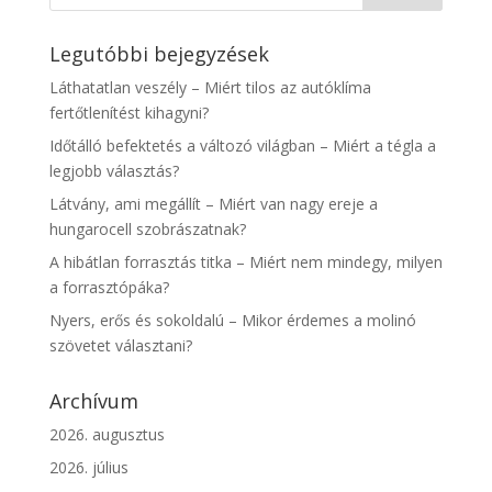
Legutóbbi bejegyzések
Láthatatlan veszély – Miért tilos az autóklíma
fertőtlenítést kihagyni?
Időtálló befektetés a változó világban – Miért a tégla a
legjobb választás?
Látvány, ami megállít – Miért van nagy ereje a
hungarocell szobrászatnak?
A hibátlan forrasztás titka – Miért nem mindegy, milyen
a forrasztópáka?
Nyers, erős és sokoldalú – Mikor érdemes a molinó
szövetet választani?
Archívum
2026. augusztus
2026. július