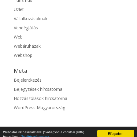
Turizmus
Üzlet
Vállalkozásoknak
Vendéglátás
Web
Webáruházak
Webshop
Meta
Bejelentkezés
Bejegyzések hírcsatorna
Hozzászólások hírcsatorna
WordPress Magyarország
Weboldalunk használatával jóváhagyod a cookie-k (sütik)
Elfogadom
© fixszolgaltato.hu |
Impresszum
használatát.
További információk