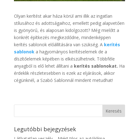
Olyan kerítést akar háza körül ami illik az ingatlan
stílusához és adottságaihoz, emellett pedig alapvetően
is gyönyörű, és alaposan kidolgozott? Még mielőtt a
konkrét építkezés megkezdődne, mindenképpen
kerítés sablonok előállítására van szükség. A
kerítés
sablonok
a hagyományos kerítéselemek de a
díszítőelemek képében is elkészülhetnek. Többféle
anyagból is elő lehet állítani a
kerítés sablonokat.
Ha
érdeklik részletesebben is ezek az eljárások, akkor
cégünknél, a Szabó Sablonnál mindent metudhat!
Legutóbbi bejegyzések
Láthatatlan veszély – Miért tilos az autóklíma