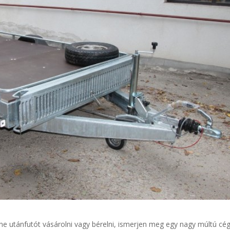
tne utánfutót vásárolni vagy bérelni, ismerjen meg egy nagy múltú cég