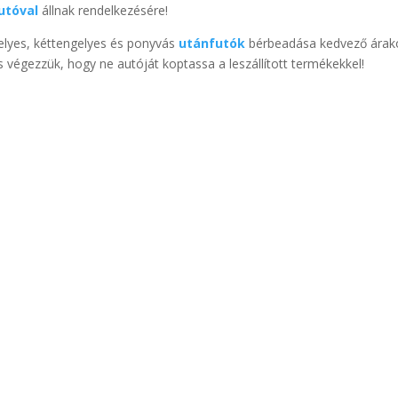
utóval
állnak rendelkezésére!
gelyes, kéttengelyes és ponyvás
utánfutók
bérbeadása kedvező árak
is végezzük, hogy ne autóját koptassa a leszállított termékekkel!