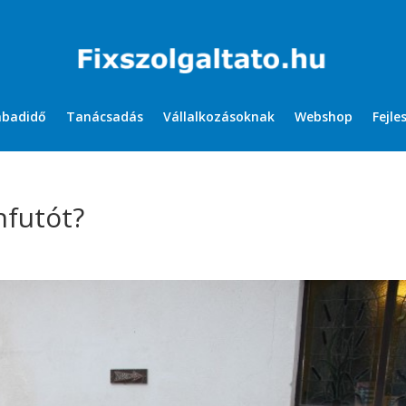
abadidő
Tanácsadás
Vállalkozásoknak
Webshop
Fejle
nfutót?