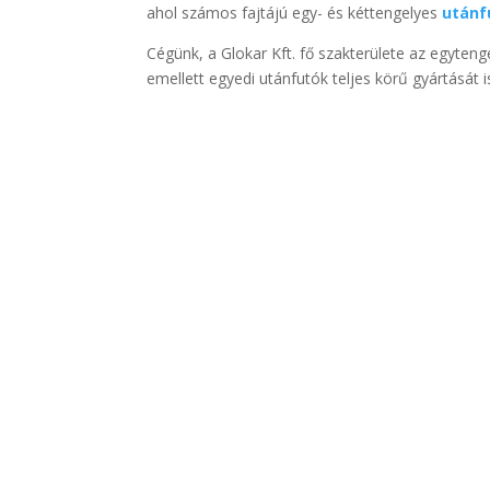
ahol számos fajtájú egy- és kéttengelyes
utánf
Cégünk, a Glokar Kft. fő szakterülete az egyten
emellett egyedi utánfutók teljes körű gyártását 