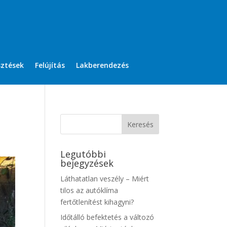
sztések
Felújítás
Lakberendezés
Legutóbbi
bejegyzések
Láthatatlan veszély – Miért
tilos az autóklíma
fertőtlenítést kihagyni?
Időtálló befektetés a változó