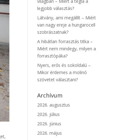
világban – Miért a tégla a
legjobb választás?
Látvány, ami megállít – Miért
van nagy ereje a hungarocell
szobrászatnak?
A hibátlan forrasztás titka –
Miért nem mindegy, milyen a
forrasztópáka?
Nyers, erős és sokoldalú –
Mikor érdemes a molinó
szövetet választani?
Archívum
2026. augusztus
2026. július
2026. június
2026. május
et,