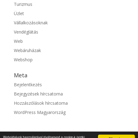
Turizmus
Üzlet
Vállalkozásoknak
Vendéglátás
Web
Webáruházak
Webshop
Meta
Bejelentkezés
Bejegyzések hírcsatorna
Hozzászólások hírcsatorna
WordPress Magyarország
Weboldalunk használatával jóváhagyod a cookie-k (sütik)