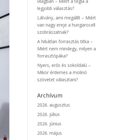
világban – Miért a tégla a
legjobb választás?
Látvány, ami megállít – Miért
van nagy ereje a hungarocell
szobrászatnak?
A hibátlan forrasztás titka –
Miért nem mindegy, milyen a
forrasztópáka?
Nyers, erős és sokoldalú –
Mikor érdemes a molinó
szövetet választani?
Archívum
2026. augusztus
2026. július
2026. június
2026. május