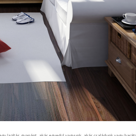
agy lazítás gyanánt, akár egyedül vagyunk, akár családunk vagy baráti