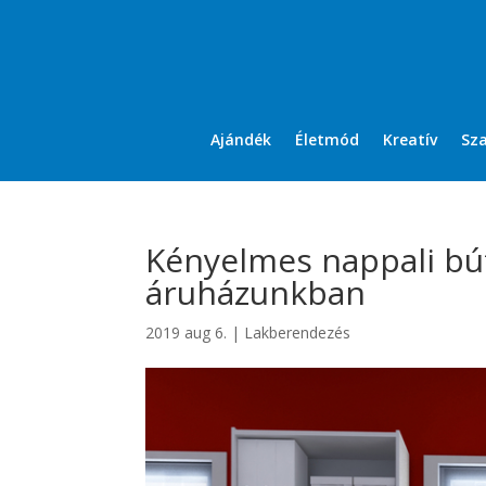
Ajándék
Életmód
Kreatív
Sz
Kényelmes nappali bút
áruházunkban
2019 aug 6.
|
Lakberendezés