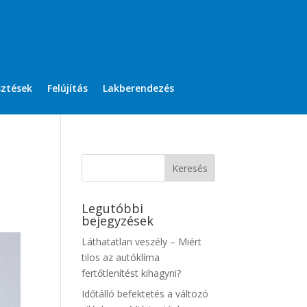
sztések
Felújítás
Lakberendezés
Legutóbbi
bejegyzések
Láthatatlan veszély – Miért
tilos az autóklíma
fertőtlenítést kihagyni?
Időtálló befektetés a változó