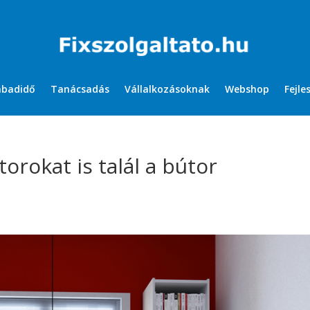
abadidő
Tanácsadás
Vállalkozásoknak
Webshop
Fejle
orokat is talál a bútor