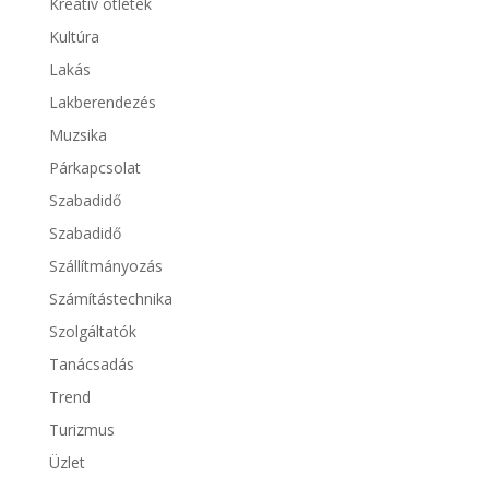
Kreatív ötletek
Kultúra
Lakás
Lakberendezés
Muzsika
Párkapcsolat
Szabadidő
Szabadidő
Szállítmányozás
Számítástechnika
Szolgáltatók
Tanácsadás
Trend
Turizmus
Üzlet