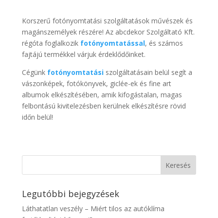
Korszerű fotónyomtatási szolgáltatások művészek és
magánszemélyek részére! Az abcdekor Szolgáltató Kft.
régóta foglalkozik
fotónyomtatással
, és számos
fajtájú termékkel várjuk érdeklődőinket.
Cégünk
fotónyomtatási
szolgáltatásain belül segít a
vászonképek, fotókönyvek, giclée-ek és fine art
albumok elkészítésében, amik kifogástalan, magas
felbontású kivitelezésben kerülnek elkészítésre rövid
időn belül!
Legutóbbi bejegyzések
Láthatatlan veszély – Miért tilos az autóklíma