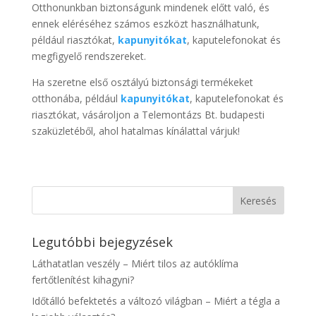
Otthonunkban biztonságunk mindenek előtt való, és
ennek eléréséhez számos eszközt használhatunk,
például riasztókat,
kapunyitókat
, kaputelefonokat és
megfigyelő rendszereket.
Ha szeretne első osztályú biztonsági termékeket
otthonába, például
kapunyitókat
, kaputelefonokat és
riasztókat, vásároljon a Telemontázs Bt. budapesti
szaküzletéből, ahol hatalmas kínálattal várjuk!
Legutóbbi bejegyzések
Láthatatlan veszély – Miért tilos az autóklíma
fertőtlenítést kihagyni?
Időtálló befektetés a változó világban – Miért a tégla a