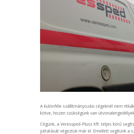
A különféle szállítmányozási cégeknél nem ritká
kötve, hiszen szükségünk van útvonalengedélyekr
Cégünk, a Veressped-Plusz Kft. teljes körű segí
juttatását végeztük már el. Emellett segítünk a