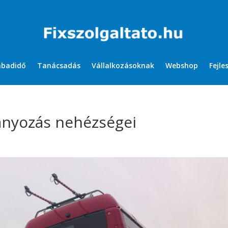
abadidő
Tanácsadás
Vállalkozásoknak
Webshop
Fejle
ányozás nehézségei