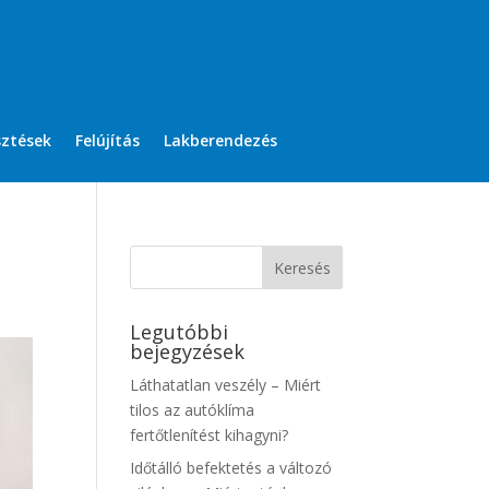
sztések
Felújítás
Lakberendezés
Legutóbbi
bejegyzések
Láthatatlan veszély – Miért
tilos az autóklíma
fertőtlenítést kihagyni?
Időtálló befektetés a változó