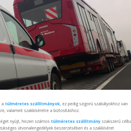
k a
túlméretes szállítmányok
, ez pedig szigorú szabályokhoz van
e, valamint szakkíséretre a biztosításhoz.
tséget nyújt, hiszen számos
túlméretes szállítmány
szakszerű célb
 szükséges útvonalengedélyek beszerzésében és a szakkíséret