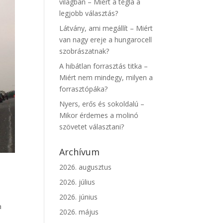
világban – Miért a tégla a
legjobb választás?
Látvány, ami megállít – Miért
van nagy ereje a hungarocell
szobrászatnak?
A hibátlan forrasztás titka –
Miért nem mindegy, milyen a
forrasztópáka?
Nyers, erős és sokoldalú –
Mikor érdemes a molinó
szövetet választani?
Archívum
2026. augusztus
2026. július
2026. június
a
2026. május