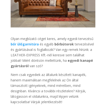
Olyan megbízató céget keres, amely egyedi tervezésű
bőr ülőgarnitúra
és egyéb
bőrbútorok
tervezésével
és gyártásával is foglalkozik? Van egy remek hírünk: a
LEATHER-EXPRESS Kft.-nél keresve sem találhat
jobbat! Miért döntsön mellettünk, ha
egyedi kanapé
gyártásról
van szó?
Nem csak egyediek az általunk készített kanapék,
hanem maximálisan megfelelnek az Ön által
támasztott igényeknek, mind méretben, mind
designban. Kíváncsi a további részletekre? Kérjük,
látogasson el oldalunkra, majd lépjen velünk
kapcsolatba! Várjuk jelentkezését!