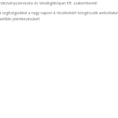
zvényszervezési és Vendéglátóipari Kft. szakembereit!
a segítségünkkel a nagy napon! A részletekért böngésszék weboldalun
ielőbbi jelentkezésüket!