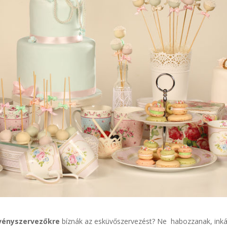
vényszervezőkre
bíznák az esküvőszervezést? Ne habozzanak, ink