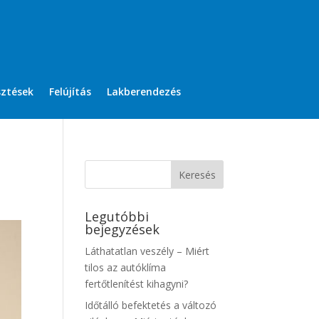
sztések
Felújítás
Lakberendezés
Legutóbbi
bejegyzések
Láthatatlan veszély – Miért
tilos az autóklíma
fertőtlenítést kihagyni?
Időtálló befektetés a változó