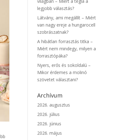
világban – Miért a tégla a
legjobb választás?
Látvány, ami megállít – Miért
van nagy ereje a hungarocell
szobrászatnak?
A hibátlan forrasztás titka –
Miért nem mindegy, milyen a
forrasztópáka?
Nyers, erős és sokoldalú –
Mikor érdemes a molinó
szövetet választani?
Archívum
2026. augusztus
2026. július
2026. június
2026. május
ább