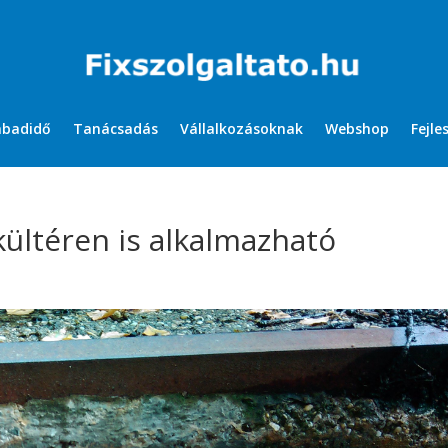
abadidő
Tanácsadás
Vállalkozásoknak
Webshop
Fejle
ültéren is alkalmazható