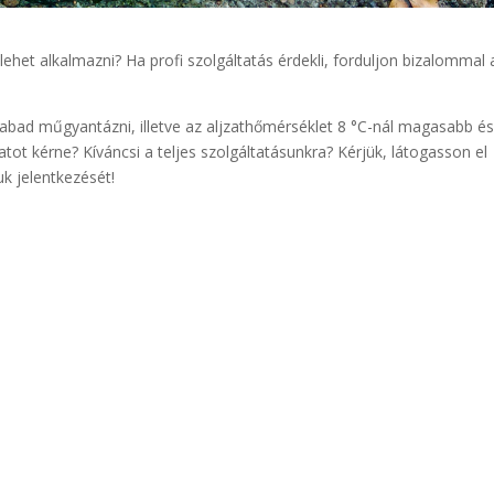
 lehet alkalmazni? Ha profi szolgáltatás érdekli, forduljon bizalommal 
bad műgyantázni, illetve az aljzathőmérséklet 8 °C-nál magasabb és
latot kérne? Kíváncsi a teljes szolgáltatásunkra? Kérjük, látogasson el
uk jelentkezését!