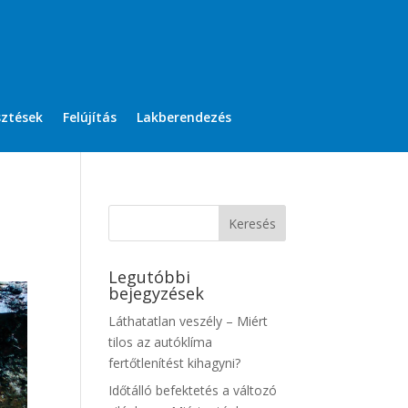
sztések
Felújítás
Lakberendezés
Legutóbbi
bejegyzések
Láthatatlan veszély – Miért
tilos az autóklíma
fertőtlenítést kihagyni?
Időtálló befektetés a változó