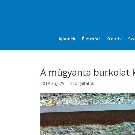
Ajándék
Életmód
Kreatív
Sz
A műgyanta burkolat k
2019 aug 29.
|
Szolgáltatók