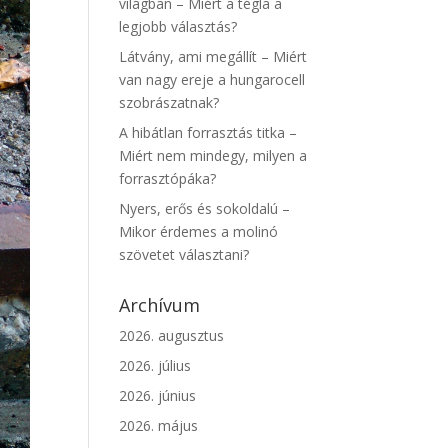
világban – Miért a tégla a
legjobb választás?
Látvány, ami megállít – Miért
van nagy ereje a hungarocell
szobrászatnak?
A hibátlan forrasztás titka –
Miért nem mindegy, milyen a
forrasztópáka?
Nyers, erős és sokoldalú –
Mikor érdemes a molinó
szövetet választani?
Archívum
2026. augusztus
2026. július
2026. június
2026. május