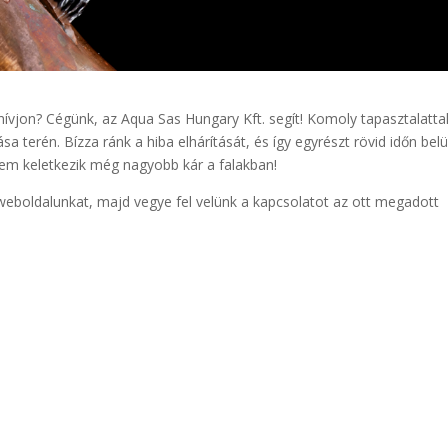
hívjon? Cégünk, az Aqua Sas Hungary Kft. segít! Komoly tapasztalatta
ása terén. Bízza ránk a hiba elhárítását, és így egyrészt rövid időn belü
nem keletkezik még nagyobb kár a falakban!
weboldalunkat, majd vegye fel velünk a kapcsolatot az ott megadott