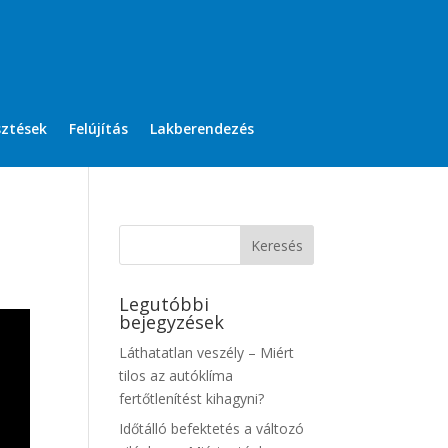
sztések
Felújítás
Lakberendezés
Legutóbbi
bejegyzések
Láthatatlan veszély – Miért
tilos az autóklíma
fertőtlenítést kihagyni?
Időtálló befektetés a változó