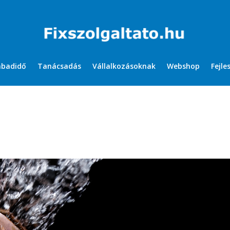
abadidő
Tanácsadás
Vállalkozásoknak
Webshop
Fejle