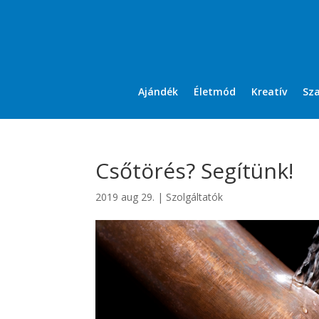
Ajándék
Életmód
Kreatív
Sz
Csőtörés? Segítünk!
2019 aug 29.
|
Szolgáltatók