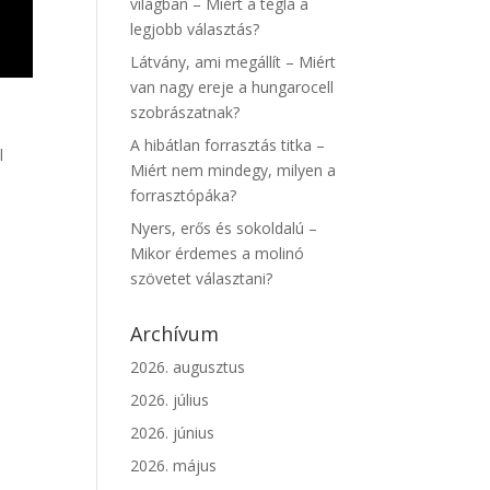
világban – Miért a tégla a
legjobb választás?
Látvány, ami megállít – Miért
van nagy ereje a hungarocell
szobrászatnak?
l
A hibátlan forrasztás titka –
l
Miért nem mindegy, milyen a
forrasztópáka?
Nyers, erős és sokoldalú –
Mikor érdemes a molinó
szövetet választani?
Archívum
2026. augusztus
2026. július
2026. június
2026. május