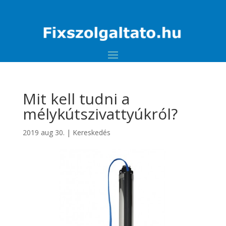
Mit kell tudni a
mélykútszivattyúkról?
2019 aug 30.
|
Kereskedés