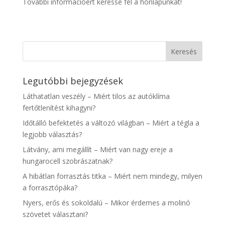
További információért keresse fel a honlapunkat!
Legutóbbi bejegyzések
Láthatatlan veszély – Miért tilos az autóklíma
fertőtlenítést kihagyni?
Időtálló befektetés a változó világban – Miért a tégla a
legjobb választás?
Látvány, ami megállít – Miért van nagy ereje a
hungarocell szobrászatnak?
A hibátlan forrasztás titka – Miért nem mindegy, milyen
a forrasztópáka?
Nyers, erős és sokoldalú – Mikor érdemes a molinó
szövetet választani?