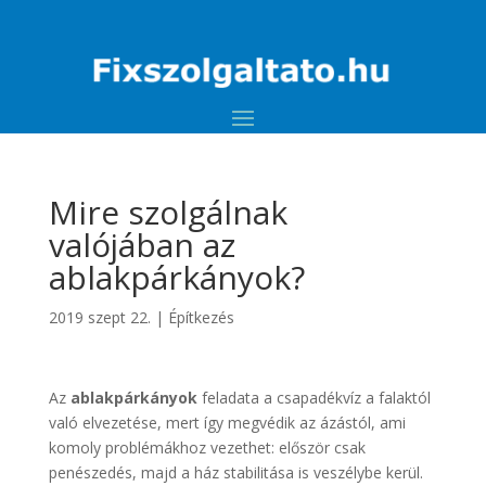
Mire szolgálnak
valójában az
ablakpárkányok?
2019 szept 22.
|
Építkezés
Az
ablakpárkányok
feladata a csapadékvíz a falaktól
való elvezetése, mert így megvédik az ázástól, ami
komoly problémákhoz vezethet: először csak
penészedés, majd a ház stabilitása is veszélybe kerül.