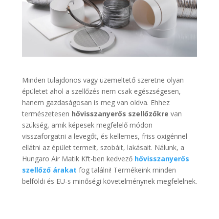
Minden tulajdonos vagy üzemeltető szeretne olyan
épületet ahol a szellőzés nem csak egészségesen,
hanem gazdaságosan is meg van oldva. Ehhez
természetesen
hővisszanyerős szellőzőkre
van
szükség, amik képesek megfelelő módon
visszaforgatni a levegőt, és kellemes, friss oxigénnel
ellátni az épület termeit, szobáit, lakásait. Nálunk, a
Hungaro Air Matik Kft-ben kedvező
hővisszanyerős
szellőző árakat
fog találni! Termékeink minden
belföldi és EU-s minőségi követelménynek megfelelnek.