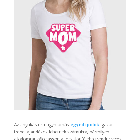
Az anyukás és nagymamás
egyedi
pólók
igazán
trendi ajándékok lehetnek számukra, bármilyen
alkalomra! Válogasson a legkülönfélébb trendi, vicces,