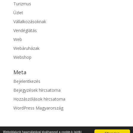
Turizmus
Üzlet
Vállalkozásoknak
Vendéglátás
Web
Webáruházak
Webshop
Meta
Bejelentkezés
Bejegyzések hírcsatorna
Hozzászólások hírcsatorna
WordPress Magyarország
Weboldalunk használatával jóváhagyod a cookie-k (sütik)