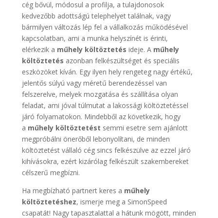
cég bővül, módosul a profilja, a tulajdonosok
kedvezőbb adottságú telephelyet találnak, vagy
bármilyen változás lép fel a vállalkozás működésével
kapcsolatban, ami a munka helyszínét is érinti,
elérkezik a
műhely költöztetés
ideje. A
műhely
költöztetés
azonban felkészültséget és speciális
eszközöket kíván. Egy ilyen hely rengeteg nagy értékű,
jelentős súlyú vagy méretű berendezéssel van
felszerelve, melyek mozgatása és szállítása olyan
feladat, ami jóval túlmutat a lakossági költöztetéssel
járó folyamatokon. Mindebből az következik, hogy
a
műhely költöztetést
semmi esetre sem ajánlott
megpróbálni önerőből lebonyolítani, de minden
költöztetést vállaló cég sincs felkészülve az ezzel járó
kihívásokra, ezért kizárólag felkészült szakembereket
célszerű megbízni.
Ha megbízható partnert keres a
műhely
költöztetéshez
, ismerje meg a SimonSpeed
csapatát! Nagy tapasztalattal a hátunk mögött, minden