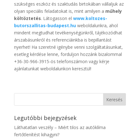
szükséges eszköz és szaktudás birtokában vállaljuk az
olyan speciális feladatokat is, mint amilyen a
műhely
költöztetés
. Látogasson el
www.koltozes-
butorszallitas-budapest.hu
weboldalunkra, ahol
mindent megtudhat tevékenységünkről, tájékozódhat
árszabásunkról és referenciáinkba is bepillantást
nyerhet! Ha szeretné igénybe venni szolgáltatásunkat,
esetleg kérdése lenne, forduljon hozzánk bizalommal
+36-30-966-3915-ös telefonszámon vagy kérje
ajánlatunkat weboldalunkon keresztül!
Legutóbbi bejegyzések
Láthatatlan veszély – Miért tilos az autóklíma
fertőtlenítést kihagyni?