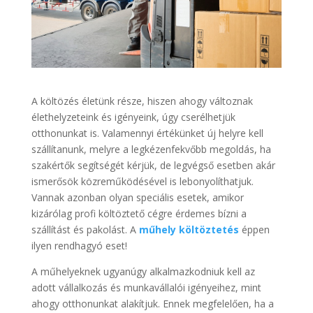
A költözés életünk része, hiszen ahogy változnak
élethelyzeteink és igényeink, úgy cserélhetjük
otthonunkat is. Valamennyi értékünket új helyre kell
szállítanunk, melyre a legkézenfekvőbb megoldás, ha
szakértők segítségét kérjük, de legvégső esetben akár
ismerősök közreműködésével is lebonyolíthatjuk.
Vannak azonban olyan speciális esetek, amikor
kizárólag profi költöztető cégre érdemes bízni a
szállítást és pakolást. A
műhely költöztetés
éppen
ilyen rendhagyó eset!
A műhelyeknek ugyanúgy alkalmazkodniuk kell az
adott vállalkozás és munkavállalói igényeihez, mint
ahogy otthonunkat alakítjuk. Ennek megfelelően, ha a