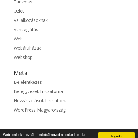
Turizmus
Üzlet
Vállalkozásoknak
Vendéglátás
Web
Webáruházak
Webshop
Meta
Bejelentkezés
Bejegyzések hírcsatorna
Hozzászólások hírcsatorna
WordPress Magyarország
Weboldalunk használatával jóváhagyod a cookie-k (sütik)
Elfogadom
© fixszolgaltato.hu |
Impresszum