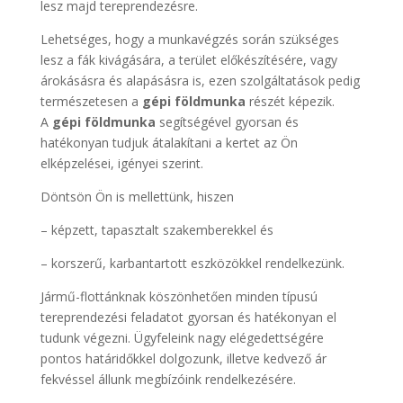
lesz majd tereprendezésre.
Lehetséges, hogy a munkavégzés során szükséges
lesz a fák kivágására, a terület előkészítésére, vagy
árokásásra és alapásásra is, ezen szolgáltatások pedig
természetesen a
gépi földmunka
részét képezik.
A
gépi földmunka
segítségével gyorsan és
hatékonyan tudjuk átalakítani a kertet az Ön
elképzelései, igényei szerint.
Döntsön Ön is mellettünk, hiszen
– képzett, tapasztalt szakemberekkel és
– korszerű, karbantartott eszközökkel rendelkezünk.
Jármű-flottánknak köszönhetően minden típusú
tereprendezési feladatot gyorsan és hatékonyan el
tudunk végezni. Ügyfeleink nagy elégedettségére
pontos határidőkkel dolgozunk, illetve kedvező ár
fekvéssel állunk megbízóink rendelkezésére.