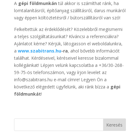
A
gépi földmunkán
túl akkor is számíthat ránk, ha
lomtalanításról, építőanyag szállításról, darus munkáról
vagy éppen költöztetésről / bútorszállításról van szó!
Felkeltettük az érdeklődését? Közelebbről megismerni
a teljes szolgáltatásunkat? Kíváncsi a referenciákra?
Ajánlatot kérne? Kérjük, látogasson el weboldalunkra,
a
www.szabitrans.hu
-ra
, ahol bővebb információt
találhat. Kérdéseivel, kéréseivel keresse bizalommal
kollégáinkat! Lépjen velünk kapcsolatba a +36/30-268-
59-75-ös telefonszámon, vagy írjon levelet az
info@szabitrans.hu e-mail címre! Legyen Ön a
következő elégedett ügyfelünk, aki ránk bízza a
gépi
földmunkát
!