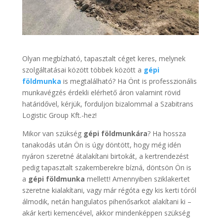
Olyan megbízható, tapasztalt céget keres, melynek
szolgáltatásai között többek között a
gépi
földmunka
is megtalálható? Ha Önt is professzionális
munkavégzés érdekli elérhető áron valamint rövid
határidővel, kérjük, forduljon bizalommal a Szabitrans
Logistic Group Kft.-hez!
Mikor van szükség
gépi földmunkára
? Ha hossza
tanakodás után Ön is úgy döntött, hogy még idén
nyáron szeretné átalakítani birtokát, a kertrendezést
pedig tapasztalt szakemberekre bízná, döntsön Ön is
a
gépi földmunka
mellett! Amennyiben sziklakertet
szeretne kialakítani, vagy már régóta egy kis kerti tóról
álmodik, netán hangulatos pihenősarkot alakítani ki –
akár kerti kemencével, akkor mindenképpen szükség