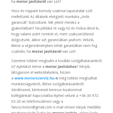
ha
motor javításról
van szó?
Húsz év roppant komoly szakmai tapasztalat szól
mellettünk! Az általunk elvégzett munkára „örök
garanciát” biztosítunk. Mit jelent mindez a
gyakorlatban? Ha például öt vagy tíz év múlva derül ki,
hogy valami azért romlott el, mert szakszerűtlenül
dolgoztunk, akkor azt garanciában javítom. Velünk,
illetve a végeredményben tehát garantáltan nem fog
csalódni, ha
motor javításról
van szó!
Szeretne többet megtudni a további szolgáltatásainkról
is? Ajánlatot kérne a
motor javításhoz
? Kérjük,
látogasson el weboldalunkra, hiszen
a
www.motorszervíz.hu
-n
még többet megtudhat
munkásságunkról, illetve szolgáltatásainkról!
Kérdéseivel, kéréseivel keresse bizalommal
kollégáinkat! Kapcsolatba léphet velünk a +36-30-972-
03-20-as telefonszámon vagy a
fancsi.motor@gmail.com e-mail címen! Várjuk mielőbbi
megkeresését! Tudja: ha
motor javítás
, akkor Szaki-