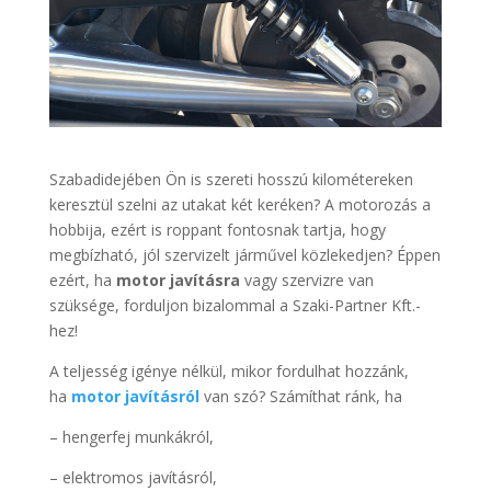
Szabadidejében Ön is szereti hosszú kilométereken
keresztül szelni az utakat két keréken? A motorozás a
hobbija, ezért is roppant fontosnak tartja, hogy
megbízható, jól szervizelt járművel közlekedjen? Éppen
ezért, ha
motor javításra
vagy szervizre van
szüksége, forduljon bizalommal a Szaki-Partner Kft.-
hez!
A teljesség igénye nélkül, mikor fordulhat hozzánk,
ha
motor javításról
van szó? Számíthat ránk, ha
– hengerfej munkákról,
– elektromos javításról,