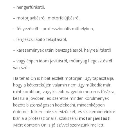
– hengerfúrásról,
– motorjavításról, motorfelújításról,
– fényezésről – professzionális műhelyben,
– lengéscsillapító felújításról,
– káresemények utáni bevizsgálásról, helyreállításról
– vagy éppen idom javításról, műanyag hegesztésről
van szó.
Ha tehát Ön is hibát észlelt motorján, úgy tapasztalja,
hogy a kétkerekűjén valamin nem úgy működik már,
mint korábban, vagy kisebb-nagyobb motoros túrákra
készül a jövőben, és szeretne minden körülmények
között biztonságosan közlekedni, mindenképpen
érdemes felkeresnie szervizünket, és szakembereinkre
bíznia a professzionális, szakszerű
motor javítást
!
Miért döntsön Ön is jó szívvel szervizünk mellett,