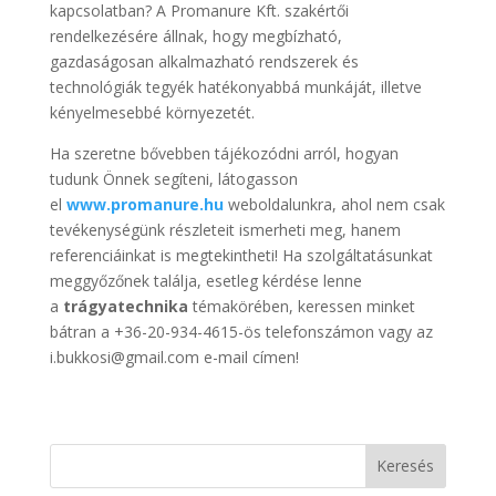
kapcsolatban? A Promanure Kft. szakértői
rendelkezésére állnak, hogy megbízható,
gazdaságosan alkalmazható rendszerek és
technológiák tegyék hatékonyabbá munkáját, illetve
kényelmesebbé környezetét.
Ha szeretne bővebben tájékozódni arról, hogyan
tudunk Önnek segíteni, látogasson
el
www.promanure.hu
weboldalunkra, ahol nem csak
tevékenységünk részleteit ismerheti meg, hanem
referenciáinkat is megtekintheti! Ha szolgáltatásunkat
meggyőzőnek találja, esetleg kérdése lenne
a
trágyatechnika
témakörében, keressen minket
bátran a +36-20-934-4615-ös telefonszámon vagy az
i.bukkosi@gmail.com e-mail címen!