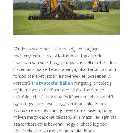
Minden szakember, aki a mezőgazdaságban
tevékenykedik, illetve állattartással foglalkozik,
tisztában van vele, hogy a trágyázás nélkülözhetetlen,
hiszen az anyag értékes tápanyagokat tartalmaz, ami
fontos szerepet játszik a növények fejlődésében. A
korszerű
trágyatechnikában
rengeteg lehetőség
rejlik, melynek köszönhetően az állattartó telep
működése hatékonyabbá és kényelmesebbé tehető,
így a trágya kezelése is egyszerűbbé válik. Ehhez
azonban érdemes mindig figyelemmel kísérni, hogy
milyen megoldásokat célszerű alkalmazni, és ajánlott
szakembereket is bevonni, hogy a lehető legjobb
döntéseket hozza meg minden tulajdonos.