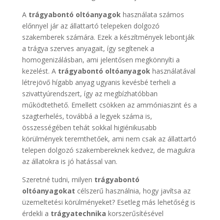
A
trágyabontó oltóanyagok
használata számos
előnnyel jár az állattartó telepeken dolgozó
szakemberek számára. Ezek a készítmények lebontják
a trágya szerves anyagait, így segítenek a
homogenizálásban, ami jelentősen megkönnyíti a
kezelést. A
trágyabontó oltóanyagok
használatával
létrejövő hígabb anyag ugyanis kevésbé terheli a
szivattyúrendszert, így az megbízhatóbban
működtethető. Emellett csökken az ammóniaszint és a
szagterhelés, továbbá a legyek száma is,
összességében tehát sokkal higiénikusabb
körülmények teremthetőek, ami nem csak az állattartó
telepen dolgozó szakembereknek kedvez, de magukra
az állatokra is jó hatással van.
Szeretné tudni, milyen
trágyabontó
oltóanyagokat
célszerű használnia, hogy javítsa az
üzemeltetési körülményeket? Esetleg más lehetőség is
érdekli a
trágyatechnika
korszerűsítésével