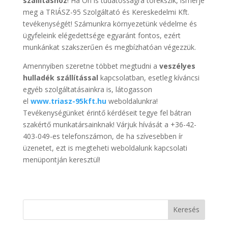
szállításhoz
! Ha Ön is tudatosságra törekszik, ismerje
meg a TRIÁSZ-95 Szolgáltató és Kereskedelmi Kft.
tevékenységét! Számunkra környezetünk védelme és
ügyfeleink elégedettsége egyaránt fontos, ezért
munkánkat szakszerűen és megbízhatóan végezzük.
Amennyiben szeretne többet megtudni a
veszélyes
hulladék szállítással
kapcsolatban, esetleg kíváncsi
egyéb szolgáltatásainkra is, látogasson
el
www.triasz-95kft.hu
weboldalunkra!
Tevékenységünket érintő kérdéseit tegye fel bátran
szakértő munkatársainknak! Várjuk hívását a +36-42-
403-049-es telefonszámon, de ha szívesebben ír
üzenetet, ezt is megteheti weboldalunk kapcsolati
menüpontján keresztül!