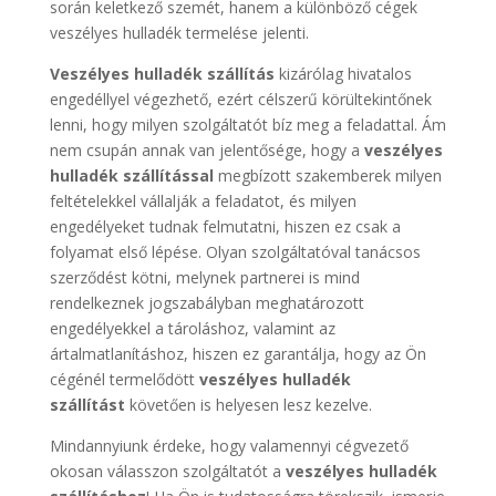
során keletkező szemét, hanem a különböző cégek
veszélyes hulladék termelése jelenti.
Veszélyes hulladék szállítás
kizárólag hivatalos
engedéllyel végezhető, ezért célszerű körültekintőnek
lenni, hogy milyen szolgáltatót bíz meg a feladattal. Ám
nem csupán annak van jelentősége, hogy a
veszélyes
hulladék szállítással
megbízott szakemberek milyen
feltételekkel vállalják a feladatot, és milyen
engedélyeket tudnak felmutatni, hiszen ez csak a
folyamat első lépése. Olyan szolgáltatóval tanácsos
szerződést kötni, melynek partnerei is mind
rendelkeznek jogszabályban meghatározott
engedélyekkel a tároláshoz, valamint az
ártalmatlanításhoz, hiszen ez garantálja, hogy az Ön
cégénél termelődött
veszélyes hulladék
szállítást
követően is helyesen lesz kezelve.
Mindannyiunk érdeke, hogy valamennyi cégvezető
okosan válasszon szolgáltatót a
veszélyes hulladék