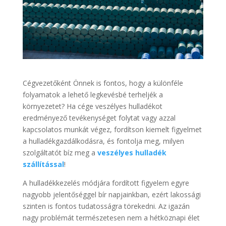
Cégvezetőként Önnek is fontos, hogy a különféle
folyamatok a lehető legkevésbé terheljék a
környezetet? Ha cége veszélyes hulladékot
eredményező tevékenységet folytat vagy azzal
kapcsolatos munkát végez, fordítson kiemelt figyelmet
a hulladékgazdálkodásra, és fontolja meg, milyen
szolgáltatót bíz meg a
veszélyes hulladék
szállítással
!
A hulladékkezelés módjára fordított figyelem egyre
nagyobb jelentőséggel bír napjainkban, ezért lakossági
szinten is fontos tudatosságra törekedni. Az igazán
nagy problémát természetesen nem a hétköznapi élet