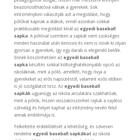
beazonosíthatóvá válnak a gyerekek. Sok
intézményben választják azt a megoldást, hogy
pólókat kapnak a diákok, ennél azonban sokkal
praktikusabb megoldást kínál az
egyedi baseball
sapka
. A pólóval szemben a sapkát nem szükséges
minden használat után kimosni és nem is növik ki olyan
gyorsan a gyerekek, így egy darab is elegendő belőle.
Ennek köszönhetően az
egyedi baseball
sapka
készítés sokkal költséghatékonyabb opció az
iskoláknak, mint a póló, amellett, hogy óvja a
gyerekeket az erős napsütéstől, valamint esős időben
is jó szolgálatot tesz. Az
egyedi baseball
sapkák
ugyanúgy az iskola arculatára szabhatóak,
mint a pólók, hiszen visszaköszönhet rajtuk a sajátos
színvilág és helyet kaphat az intézmény nevén felül
annak emblémája is.
Felkeltette érdeklődését a lehetőség, és szívesen
rendelne
egyedi baseball sapkákat
az iskola