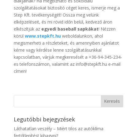
diákjainak? Ha megbízható és sokoldalú
szolgáltatásokat biztosító céget keres, ismerje meg a
Step Kft. tevékenységét! Ossza meg velünk
elképzeléseit, és mi rövid időn belül, kedvező áron
elkészítjük az
egyedi baseball sapkákat
! Nézzen
körül
www.stepkft.hu
weboldalunkon, ahol
megismerheti a részleteket, és amennyiben ajánlatot
kérne vagy kérdése lenne szolgáltatásunkkal
kapcsolatban, várjuk megkeresését a +36-94-345-234-
es telefonszámon, valamint az info@stepkft.hu e-mail
címen!
Legutóbbi bejegyzések
Láthatatlan veszély – Miért tilos az autóklíma
fertőtlenítést kihagyni?