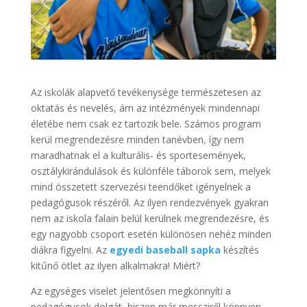
Az iskolák alapvető tevékenysége természetesen az
oktatás és nevelés, ám az intézmények mindennapi
életébe nem csak ez tartozik bele. Számos program
kerül megrendezésre minden tanévben, így nem
maradhatnak el a kulturális- és sportesemények,
osztálykirándulások és különféle táborok sem, melyek
mind összetett szervezési teendőket igényelnek a
pedagógusok részéről. Az ilyen rendezvények gyakran
nem az iskola falain belül kerülnek megrendezésre, és
egy nagyobb csoport esetén különösen nehéz minden
diákra figyelni. Az
egyedi baseball sapka
készítés
kitűnő ötlet az ilyen alkalmakra! Miért?
Az egységes viselet jelentősen megkönnyíti a
pedagógusok dolgát, hiszen már messziről könnyen