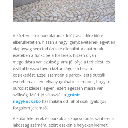
A közterületek burkolatának felújítása időre időre
elkerülhetetlen, hiszen a nagy igénybevételnek egyetlen
alapanyag sem tud örökké ellenállni. Az autóutak
esetében a funkcióé a főszerep, hiszen olyan
megoldásra van szükség, ami jól bírja a terhelést, és
ezáltal hosszú távon biztonságossá teszi a
közlekedést. Ezzel szemben a parkok, sétálóutcák
esetében az sem elhanyagolható szempont, hogy a
burkolat ízléses legyen, ezért egészen másra van
szükség. Miért jó választás a
gránit
nagykockakő
használata ott, ahol csak gyalogos
forgalom jellemző?
A különféle terek és parkok a kikapcsolódás színterei a
lakosság számára, ezért ezeken a helyeken kiemelt