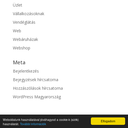
Üzlet
Vállalkozásoknak
Vendéglátás
Web
Webáruházak
Webshop
Meta
Bejelentkezés
Bejegyzések hírcsatorna
Hozzászólások hírcsatorna
WordPress Magyarország
Weboldalunk használatával jóváhagyod a cookie-k (sütik)
Elfogadom
© fixszolgaltato.hu |
Impresszum
használatát.
További információk