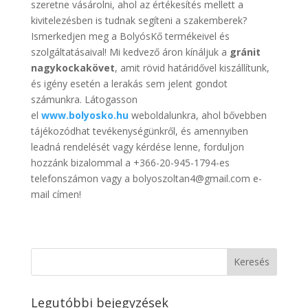
szeretne vásárolni, ahol az értékesítés mellett a
kivitelezésben is tudnak segíteni a szakemberek?
Ismerkedjen meg a BolyósKő termékeivel és
szolgáltatásaival! Mi kedvező áron kínáljuk a
gránit
nagykockakövet
, amit rövid határidővel kiszállítunk,
és igény esetén a lerakás sem jelent gondot
számunkra. Látogasson
el
www.bolyosko.hu
weboldalunkra, ahol bővebben
tájékozódhat tevékenységünkről, és amennyiben
leadná rendelését vagy kérdése lenne, forduljon
hozzánk bizalommal a +366-20-945-1794-es
telefonszámon vagy a bolyoszoltan4@gmail.com e-
mail címen!
Legutóbbi bejegyzések