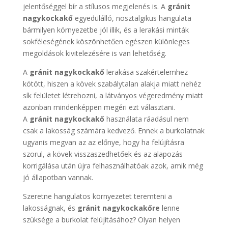
jelentőséggel bír a stílusos megjelenés is. A
gránit
nagykockakő
egyedülálló, nosztalgikus hangulata
bármilyen környezetbe jól illik, és a lerakási minták
sokféleségének köszönhetően egészen különleges
megoldások kivitelezésére is van lehetőség.
A
gránit nagykockakő
lerakása szakértelemhez
kötött, hiszen a kövek szabálytalan alakja miatt nehéz
sík felületet létrehozni, a látványos végeredmény miatt
azonban mindenképpen megéri ezt választani.
A
gránit nagykockakő
használata ráadásul nem
csak a lakosság számára kedvező. Ennek a burkolatnak
ugyanis megvan az az előnye, hogy ha felújításra
szorul, a kövek visszaszedhetőek és az alapozás
korrigálása után újra felhasználhatóak azok, amik még
jó állapotban vannak.
Szeretne hangulatos környezetet teremteni a
lakosságnak, és
gránit nagykockakőre
lenne
szüksége a burkolat felújításához? Olyan helyen