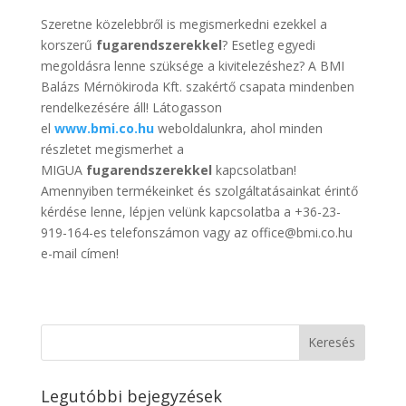
Szeretne közelebbről is megismerkedni ezekkel a
korszerű
fugarendszerekkel
? Esetleg egyedi
megoldásra lenne szüksége a kivitelezéshez? A BMI
Balázs Mérnökiroda Kft. szakértő csapata mindenben
rendelkezésére áll! Látogasson
el
www.bmi.co.hu
weboldalunkra, ahol minden
részletet megismerhet a
MIGUA
fugarendszerekkel
kapcsolatban!
Amennyiben termékeinket és szolgáltatásainkat érintő
kérdése lenne, lépjen velünk kapcsolatba a +36-23-
919-164-es telefonszámon vagy az office@bmi.co.hu
e-mail címen!
Legutóbbi bejegyzések