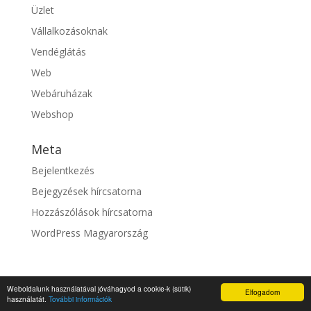
Üzlet
Vállalkozásoknak
Vendéglátás
Web
Webáruházak
Webshop
Meta
Bejelentkezés
Bejegyzések hírcsatorna
Hozzászólások hírcsatorna
WordPress Magyarország
Weboldalunk használatával jóváhagyod a cookie-k (sütik)
Elfogadom
© fixszolgaltato.hu |
Impresszum
használatát.
További információk