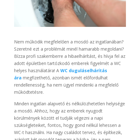
Nem működik megfelelően a mosdó az ingatlanában?
Szeretné ezt a problémát minél hamarabb megoldani?
Bízza profi szakemberre a hibaelhárítást, és hívja fel az
adott épületben tartózkodó emberek figyelmét a WC
helyes használatára! A
WC duguláselhárítás
ára
megfizethető, azonban ismét előfordulhat
rendellenesség, ha nem ügyel mindenki a megfelelő
működtetésre.
Minden ingatlan alapvető és nélkülözhetetlen helyisége
a mosdó. Ahhoz, hogy az emberek nyugodt
körülmények között el tudják végezni a napi
szükségleteiket, fontos, hogy gond nélkül lehessen a
WC-t használni. Ha nagy családot tervez, és építkezik,
ajánlott két mosdót tervezni a házba, így a napi