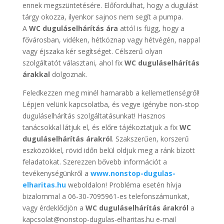
ennek megszüntetésére. Előfordulhat, hogy a dugulást
tárgy okozza, ilyenkor sajnos nem segít a pumpa.
A
WC duguláselhárítás ára
attól is függ, hogy a
fővárosban, vidéken, hétköznap vagy hétvégén, nappal
vagy éjszaka kér segítséget. Célszerű olyan
szolgáltatót választani, ahol fix
WC duguláselhárítás
árakkal
dolgoznak.
Feledkezzen meg minél hamarabb a kellemetlenségről!
Lépjen velünk kapcsolatba, és vegye igénybe non-stop
duguláselhárítás szolgáltatásunkat! Hasznos
tanácsokkal látjuk el, és előre tájékoztatjuk a fix
WC
duguláselhárítás árakról
. Szakszerűen, korszerű
eszközökkel, rövid időn belül oldjuk meg a ránk bízott
feladatokat. Szerezzen bővebb információt a
tevékenységünkről a
www.nonstop-dugulas-
elharitas.hu
weboldalon! Probléma esetén hívja
bizalommal a 06-30-7095961-es telefonszámunkat,
vagy érdeklődjön a
WC duguláselhárítás árakról
a
kapcsolat@nonstop-dugulas-elharitas.hu e-mail