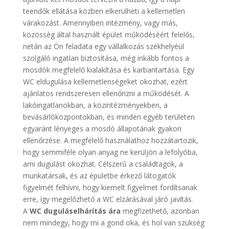
teendők ellátása közben elkerülheti a kellemetlen
várakozást. Amennyiben intézmény, vagy más,
közösség által használt épület működéséért felelős,
netán az Ön feladata egy vállalkozás székhelyéül
szolgáló ingatlan biztosítása, még inkább fontos a
mosdók megfelelő kialakítása és karbantartása. Egy
WC eldugulása kellemetlenségeket okozhat, ezért
ajánlatos rendszeresen ellenőrizni a működését. A
lakóingatlanokban, a közintézményekben, a
bevásárlóközpontokban, és minden egyéb területen
egyaránt lényeges a mosdó állapotának gyakori
ellenőrzése. A megfelelő használathoz hozzátartozik,
hogy semmiféle olyan anyag ne kerüljön a lefolyóba,
ami dugulást okozhat. Célszerű a családtagok, a
munkatársak, és az épületbe érkező látogatók
figyelmét felhívni, hogy kiemelt figyelmet fordítsanak
erre, így megelőzhető a WC elzárásával járó javítás.
A
WC duguláselhárítás ára
megfizethető, azonban
nem mindegy, hogy mi a gond oka, és hol van szükség