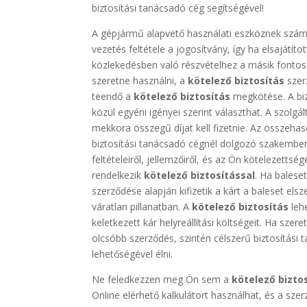
biztosítási tanácsadó cég segítségével!
A gépjármű alapvető használati eszköznek számít
vezetés feltétele a jogosítvány, így ha elsajátít
közlekedésben való részvételhez a másik fontos
szeretne használni, a
kötelező biztosítás
szer
teendő a
kötelező biztosítás
megkötése. A biz
közül egyéni igényei szerint választhat. A szo
mekkora összegű díjat kell fizetnie. Az összeha
biztosítási tanácsadó cégnél dolgozó szakembert,
feltételeiről, jellemzőiről, és az Ön kötelezett
rendelkezik
kötelező biztosítással
. Ha balese
szerződése alapján kifizetik a kárt a baleset els
váratlan pillanatban. A
kötelező biztosítás
lehe
keletkezett kár helyreállítási költségeit. Ha sz
olcsóbb szerződés, szintén célszerű biztosítási
lehetőségével élni.
Ne feledkezzen meg Ön sem a
kötelező biztos
Online elérhető kalkulátort használhat, és a sze