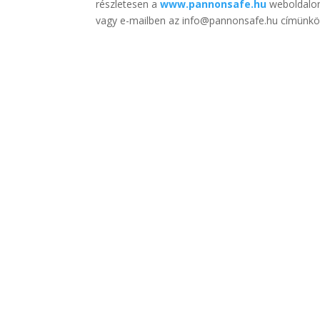
részletesen a
www.pannonsafe.hu
weboldalon
vagy e-mailben az info@pannonsafe.hu címünkö