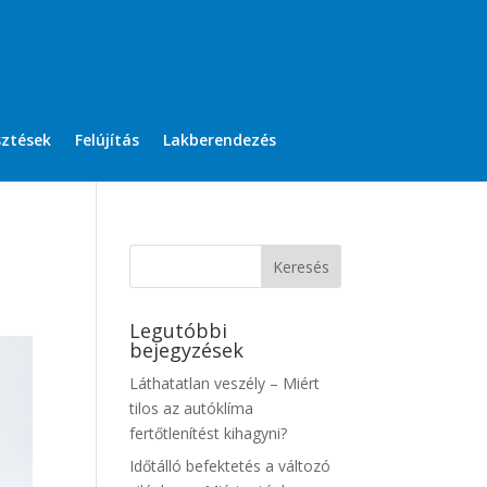
sztések
Felújítás
Lakberendezés
Legutóbbi
bejegyzések
Láthatatlan veszély – Miért
tilos az autóklíma
fertőtlenítést kihagyni?
Időtálló befektetés a változó