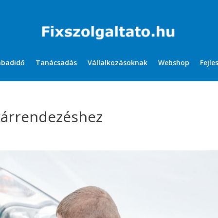
abadidő
Tanácsadás
Vállalkozásoknak
Webshop
Fejle
 kárrendezéshez