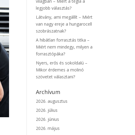
világban – Miért a tégla a
legjobb választás?
Látvány, ami megállít – Miért
van nagy ereje a hungarocell
szobrászatnak?
A hibátlan forrasztás titka –
Miért nem mindegy, milyen a
forrasztópáka?
Nyers, erős és sokoldalú –
Mikor érdemes a molinó
szövetet választani?
Archívum
2026. augusztus
2026. július
2026. június
2026. május