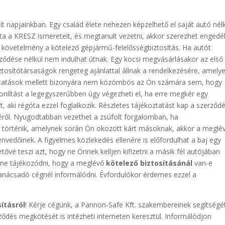
 napjainkban. Egy család élete nehezen képzelhető el saját autó nélk
otta a KRESZ ismereteit, és megtanult vezetni, akkor szerezhet engedél
 követelmény a kötelező gépjármű-felelősségbiztosítás. Ha autót
ződése nélkül nem indulhat útnak. Egy kocsi megvásárlásakor az első
tosítótársaságok rengeteg ajánlattal állnak a rendelkezésére, amely
lgáltatások mellett bizonyára nem közömbös az Ön számára sem, hogy
sonlítást a legegyszerűbben úgy végezheti el, ha erre megkér egy
 aki régóta ezzel foglalkozik. Részletes tájékoztatást kap a szerződ
ségéről. Nyugodtabban vezethet a zsúfolt forgalomban, ha
t történik, amelynek során Ön okozott kárt másoknak, akkor a meglé
zenvedőinek. A figyelmes közlekedés ellenére is előfordulhat a baj egy
tővé teszi azt, hogy ne Önnek kelljen kifizetni a másik fél autójában
eretne tájékozódni, hogy a meglévő
kötelező biztosításánál
van-e
 tanácsadó cégnél informálódni. Évfordulókor érdemes ezzel a
ításról
! Kérje cégünk, a Pannon-Safe Kft. szakembereinek segítségét
rződés megkötését is intézheti interneten keresztül. Informálódjon