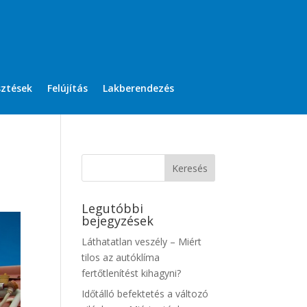
sztések
Felújítás
Lakberendezés
Legutóbbi
bejegyzések
Láthatatlan veszély – Miért
tilos az autóklíma
fertőtlenítést kihagyni?
Időtálló befektetés a változó