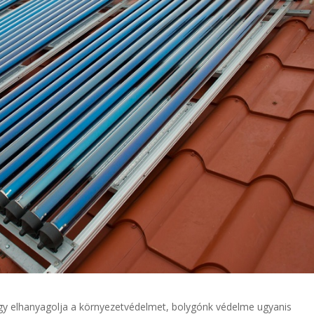
 elhanyagolja a környezetvédelmet, bolygónk védelme ugyanis