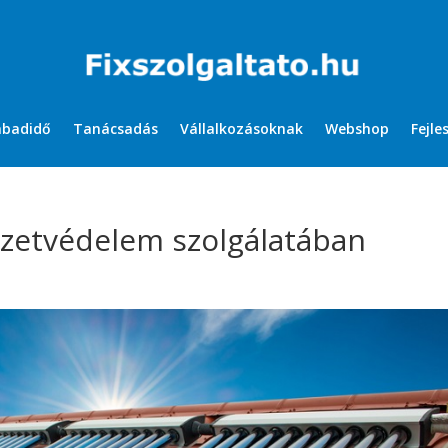
abadidő
Tanácsadás
Vállalkozásoknak
Webshop
Fejle
ezetvédelem szolgálatában