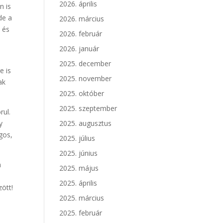
2026. április
n is
de a
2026. március
 és
2026. február
2026. január
2025. december
e is
2025. november
ak
2025. október
2025. szeptember
rul.
y
2025. augusztus
gos,
2025. július
2025. június
n
2025. május
2025. április
zött!
2025. március
2025. február