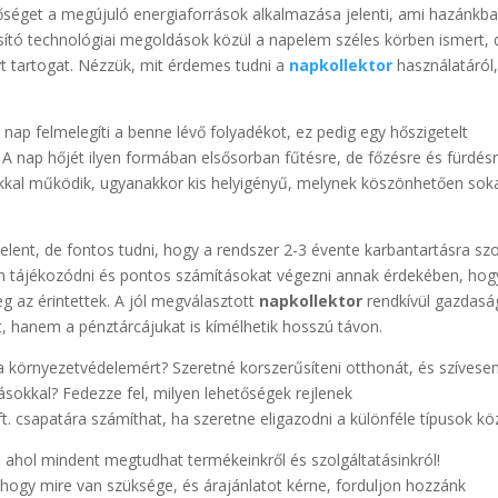
őséget a megújuló energiaforrások alkalmazása jelenti, ami hazánkba
sító technológiai megoldások közül a napelem széles körben ismert, 
t tartogat. Nézzük, mit érdemes tudni a
napkollektor
használatáról,
nap felmelegíti a benne lévő folyadékot, ez pedig egy hőszigetelt
 A nap hőjét ilyen formában elsősorban fűtésre, de főzésre és fürdésr
kal működik, ugyanakkor kis helyigényű, melynek köszönhetően sok
elent, de fontos tudni, hogy a rendszer 2-3 évente karbantartásra szo
an tájékozódni és pontos számításokat végezni annak érdekében, hog
 az érintettek. A jól megválasztott
napkollektor
rendkívül gazdasá
, hanem a pénztárcájukat is kímélhetik hosszú távon.
 a környezetvédelemért? Szeretné korszerűsíteni otthonát, és szívese
okkal? Fedezze fel, milyen lehetőségek rejlenek
. csapatára számíthat, ha szeretne eligazodni a különféle típusok kö
 ahol mindent megtudhat termékeinkről és szolgáltatásinkról!
hogy mire van szüksége, és árajánlatot kérne, forduljon hozzánk