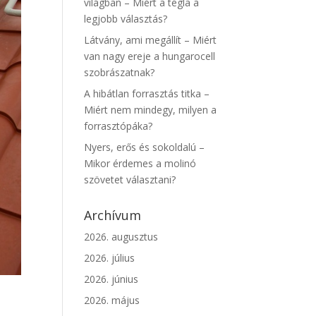
világban – Miért a tégla a
legjobb választás?
Látvány, ami megállít – Miért
van nagy ereje a hungarocell
szobrászatnak?
A hibátlan forrasztás titka –
Miért nem mindegy, milyen a
forrasztópáka?
Nyers, erős és sokoldalú –
Mikor érdemes a molinó
szövetet választani?
Archívum
2026. augusztus
2026. július
2026. június
2026. május