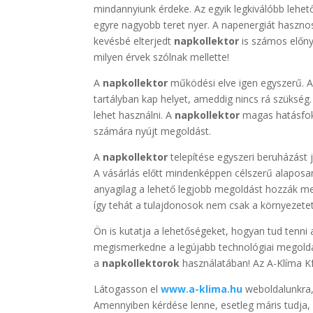
mindannyiunk érdeke. Az egyik legkiválóbb lehet
egyre nagyobb teret nyer. A napenergiát haszno
kevésbé elterjedt
napkollektor
is számos előny
milyen érvek szólnak mellette!
A
napkollektor
működési elve igen egyszerű. A 
tartályban kap helyet, ameddig nincs rá szükség.
lehet használni. A
napkollektor
magas hatásfok
számára nyújt megoldást.
A
napkollektor
telepítése egyszeri beruházást j
A vásárlás előtt mindenképpen célszerű alapos
anyagilag a lehető legjobb megoldást hozzák meg
így tehát a tulajdonosok nem csak a környezetet
Ön is kutatja a lehetőségeket, hogyan tud tenni
megismerkedne a legújabb technológiai megoldás
a
napkollektorok
használatában! Az A-Klíma Kft
Látogasson el
www.a-klima.hu
weboldalunkra,
Amennyiben kérdése lenne, esetleg máris tudja, 