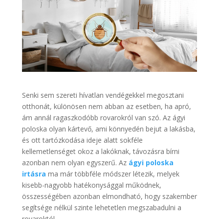
Senki sem szereti hívatlan vendégekkel megosztani
otthonát, különösen nem abban az esetben, ha apró,
ám annál ragaszkodóbb rovarokról van szó. Az ágyi
poloska olyan kártevő, ami könnyedén bejut a lakásba,
és ott tartózkodása ideje alatt sokféle
kellemetlenséget okoz a lakóknak, távozásra bírni
azonban nem olyan egyszerű. Az
ágyi poloska
irtásra
ma már többféle módszer létezik, melyek
kisebb-nagyobb hatékonysággal működnek,
összességében azonban elmondható, hogy szakember
segítsége nélkül szinte lehetetlen megszabadulni a
rovaroktól.