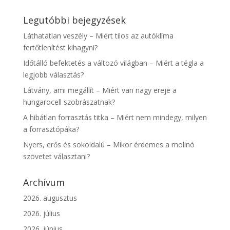
Legutóbbi bejegyzések
Láthatatlan veszély – Miért tilos az autóklíma
fertőtlenítést kihagyni?
Időtálló befektetés a változó világban – Miért a tégla a
legjobb választás?
Látvány, ami megállít – Miért van nagy ereje a
hungarocell szobrászatnak?
A hibátlan forrasztás titka – Miért nem mindegy, milyen
a forrasztópáka?
Nyers, erős és sokoldalú – Mikor érdemes a molinó
szövetet választani?
Archívum
2026. augusztus
2026. július
2026. június