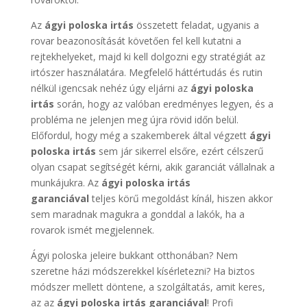
Az
ágyi poloska irtás
összetett feladat, ugyanis a
rovar beazonosítását követően fel kell kutatni a
rejtekhelyeket, majd ki kell dolgozni egy stratégiát az
irtószer használatára. Megfelelő háttértudás és rutin
nélkül igencsak nehéz úgy eljárni az
ágyi poloska
irtás
során, hogy az valóban eredményes legyen, és a
probléma ne jelenjen meg újra rövid időn belül.
Előfordul, hogy még a szakemberek által végzett
ágyi
poloska irtás
sem jár sikerrel elsőre, ezért célszerű
olyan csapat segítségét kérni, akik garanciát vállalnak a
munkájukra. Az
ágyi poloska irtás
garanciával
teljes körű megoldást kínál, hiszen akkor
sem maradnak magukra a gonddal a lakók, ha a
rovarok ismét megjelennek.
Ágyi poloska jeleire bukkant otthonában? Nem
szeretne házi módszerekkel kísérletezni? Ha biztos
módszer mellett döntene, a szolgáltatás, amit keres,
az az
ágyi poloska irtás garanciával
! Profi