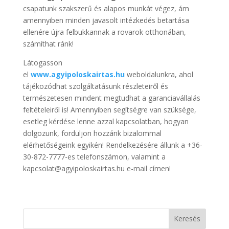
csapatunk szakszerű és alapos munkát végez, ám
amennyiben minden javasolt intézkedés betartása
ellenére újra felbukkannak a rovarok otthonában,
számíthat ránk!
Látogasson
el
www.agyipoloskairtas.hu
weboldalunkra, ahol
tájékozódhat szolgáltatásunk részleteiről és
természetesen mindent megtudhat a garanciavállalás
feltételeiről is! Amennyiben segítségre van szüksége,
esetleg kérdése lenne azzal kapcsolatban, hogyan
dolgozunk, forduljon hozzánk bizalommal
elérhetőségeink egyikén! Rendelkezésére állunk a +36-
30-872-7777-es telefonszámon, valamint a
kapcsolat@agyipoloskairtas.hu e-mail címen!