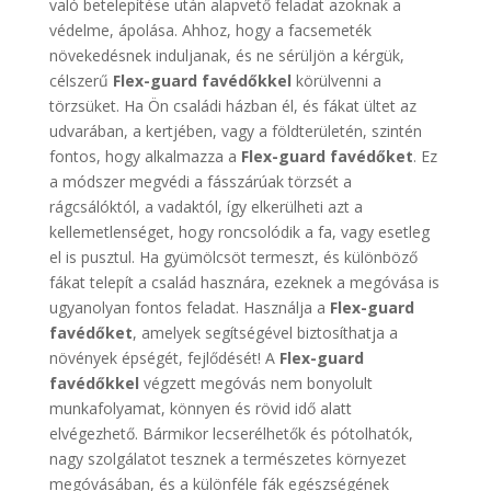
való betelepítése után alapvető feladat azoknak a
védelme, ápolása. Ahhoz, hogy a facsemeték
növekedésnek induljanak, és ne sérüljön a kérgük,
célszerű
Flex-guard favédőkkel
körülvenni a
törzsüket. Ha Ön családi házban él, és fákat ültet az
udvarában, a kertjében, vagy a földterületén, szintén
fontos, hogy alkalmazza a
Flex-guard favédőket
. Ez
a módszer megvédi a fásszárúak törzsét a
rágcsálóktól, a vadaktól, így elkerülheti azt a
kellemetlenséget, hogy roncsolódik a fa, vagy esetleg
el is pusztul. Ha gyümölcsöt termeszt, és különböző
fákat telepít a család hasznára, ezeknek a megóvása is
ugyanolyan fontos feladat. Használja a
Flex-guard
favédőket
, amelyek segítségével biztosíthatja a
növények épségét, fejlődését! A
Flex-guard
favédőkkel
végzett megóvás nem bonyolult
munkafolyamat, könnyen és rövid idő alatt
elvégezhető. Bármikor lecserélhetők és pótolhatók,
nagy szolgálatot tesznek a természetes környezet
megóvásában, és a különféle fák egészségének