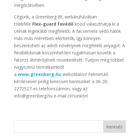
megőrzésében.
Cégünk, a Greenberg Bt. webáruházában
többféle
Flex-guard favédő
közül választhatja ki a
célnak leginkább megfelelőt. A facsemete védő hálók
más-más méretben elérhetők, így könnyen
beszerezheti az adott növénynek megfelelő anyagot. A
flexibilitásnak köszönhetően rugalmasan követik a
fatörzs átmérőjének növekedését. Tudjon meg többet
nagyszerű termékeinkről
a
www.greenberg.hu
weboldalon! Felmerülő
kérdéseivel pedig keressen bennünket a 06-20-
2272527-es telefonszámon, vagy az
info@greenberg.hu e-mail címünkön!