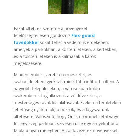
Fákat ültet, és szeretné a növényeket
felelősségteljesen gondozni?
Flex-guard
favédőkkel
sokat tehet a védelmük érdekében,
amelyek a parkokban, a közterületeken, a kertekben,
és a földterületeken is alkalmasak a károk
megelőzésére.
Minden ember szereti a természetet, és
szabadidejében igyekszik minél több időt ott tölteni. A
nagyobb településeken, a városokban külön
szakemberek foglalkoznak a zöldövezetek, a
mesterséges tavak kialakításával. Ezeken a területeken
lehetőség nyílik a fák, a bokrok, és a lágyszárúak
ültetésére. Valószínű, hogy Ön is örömmel sétál vagy
fut egy szép parkban, szívesen ül le egy árnyékot adó
fa alá a nyári melegben. A zöldövezetek növényekkel