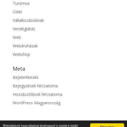
Turizmus
Üzlet
Vállalkozásoknak
Vendéglátás
Web
Webáruházak
Webshop
Meta
Bejelentkezés
Bejegyzések hírcsatorna
Hozzászólások hírcsatorna
WordPress Magyarország
Weboldalunk használatával jóváhagyod a cookie-k (sütik)
Elfogadom