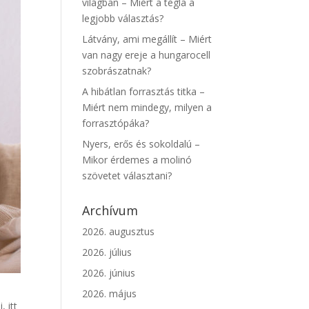
világban – Miért a tégla a
legjobb választás?
Látvány, ami megállít – Miért
van nagy ereje a hungarocell
szobrászatnak?
A hibátlan forrasztás titka –
Miért nem mindegy, milyen a
forrasztópáka?
Nyers, erős és sokoldalú –
Mikor érdemes a molinó
szövetet választani?
Archívum
2026. augusztus
2026. július
2026. június
2026. május
, itt