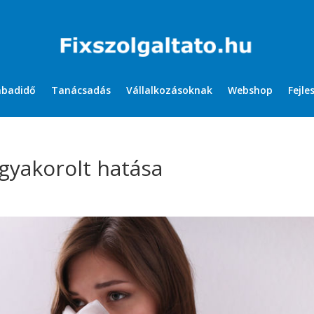
abadidő
Tanácsadás
Vállalkozásoknak
Webshop
Fejle
gyakorolt hatása