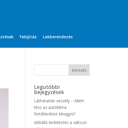
sztések
Felújítás
Lakberendezés
Legutóbbi
bejegyzések
Láthatatlan veszély – Miért
tilos az autóklíma
fertőtlenítést kihagyni?
Időtálló befektetés a változó