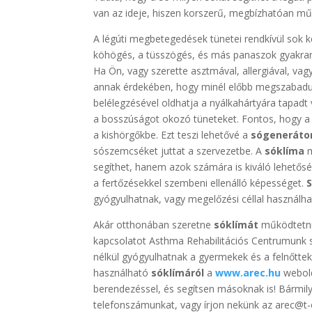
van az ideje, hiszen korszerű, megbízhatóan m
A légúti megbetegedések tünetei rendkívül sok
köhögés, a tüsszögés, és más panaszok gyakran 
Ha Ön, vagy szerette asztmával, allergiával, va
annak érdekében, hogy minél előbb megszabadulj
belélegzésével oldhatja a nyálkahártyára tapadt
a bosszúságot okozó tüneteket. Fontos, hogy a 
a kishörgőkbe. Ezt teszi lehetővé a
sógeneráto
sószemcséket juttat a szervezetbe. A
sóklíma
m
segíthet, hanem azok számára is kiváló lehetőség
a fertőzésekkel szembeni ellenálló képességet.
gyógyulhatnak, vagy megelőzési céllal használha
Akár otthonában szeretne
sóklímát
működtetni, 
kapcsolatot Asthma Rehabilitációs Centrumunk 
nélkül gyógyulhatnak a gyermekek és a felnőttek 
használható
sóklímáról
a
www.arec.hu
webold
berendezéssel, és segítsen másoknak is! Bármil
telefonszámunkat, vagy írjon nekünk az arec@t-o