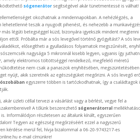
űködtethető
sógenerátor
segítségével akár tünetmentessé is válhat!
 kellemetlenséget okozhatnak a mindennapokban. A nehézlégzés, a
lehetetlenné teszik a nyugodt pihenést, és nehezebb a munkavégzés
gy más légúti betegséggel küzd, bizonyára igyekszik mindent megtenni
on ettől. Próbálta már a sós levegővel történő gyógyítást? A sós le
 váladékot, elősegítheti a gyulladásos folyamatok megszűnését, enyhí
sószemcsék nagysága 5 mikronnál kisebb legyen, ugyanis így juthatn
r
, amely elektromos töltöttséggel rendelkező, megfelelő méretű
űködtetése nem csak a panaszok enyhítésében, megszüntetésében
et nyújt, akik szeretnék az egészségüket megőrizni. A sós levegő erő
Sószobában
egyszerre többen is tartózkodhatnak, így a családtagok 
tják.
akár üzleti céllal tervezi a vásárlást vagy a bérlést, vegye fel a
szakembereivel! A tőlünk beszerezhető
sógenerátorral
mellékhatás
is. Informálódjon részletesen az általunk kínált, egyszerűen
alon! Tegyen az egészség megőrzéséért ezzel a nagyszerű
yen kérdése merül fel, hívja bizalommal a 06-20-9743217-es
nline.hu e-mail címünkre!