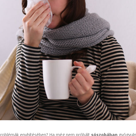
ti problémák enyhítésében? Ha még nem próbált
sószobában
gyógyulni