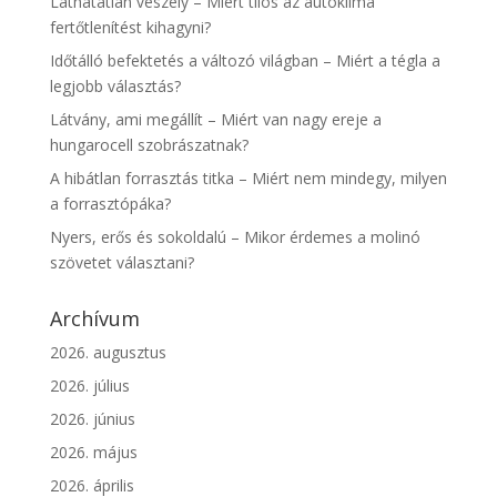
Láthatatlan veszély – Miért tilos az autóklíma
fertőtlenítést kihagyni?
Időtálló befektetés a változó világban – Miért a tégla a
legjobb választás?
Látvány, ami megállít – Miért van nagy ereje a
hungarocell szobrászatnak?
A hibátlan forrasztás titka – Miért nem mindegy, milyen
a forrasztópáka?
Nyers, erős és sokoldalú – Mikor érdemes a molinó
szövetet választani?
Archívum
2026. augusztus
2026. július
2026. június
2026. május
2026. április