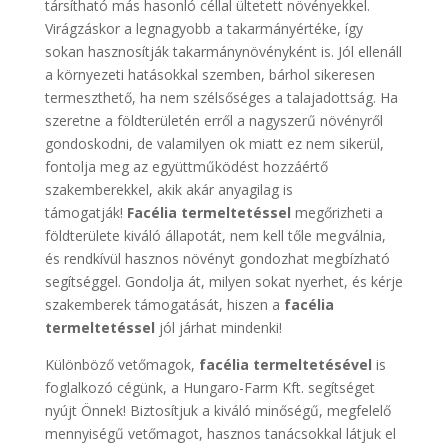
társítható más hasonló céllal ültetett növényekkel.
Virágzáskor a legnagyobb a takarmányértéke, így
sokan hasznosítják takarmánynövényként is. Jól ellenáll
a környezeti hatásokkal szemben, bárhol sikeresen
termeszthető, ha nem szélsőséges a talajadottság. Ha
szeretne a földterületén erről a nagyszerű növényről
gondoskodni, de valamilyen ok miatt ez nem sikerül,
fontolja meg az együttműködést hozzáértő
szakemberekkel, akik akár anyagilag is
támogatják!
Facélia termeltetéssel
megőrizheti a
földterülete kiváló állapotát, nem kell tőle megválnia,
és rendkívül hasznos növényt gondozhat megbízható
segítséggel. Gondolja át, milyen sokat nyerhet, és kérje
szakemberek támogatását, hiszen a
facélia
termeltetéssel
jól járhat mindenki!
Különböző vetőmagok,
facélia termeltetésével
is
foglalkozó cégünk, a Hungaro-Farm Kft. segítséget
nyújt Önnek! Biztosítjuk a kiváló minőségű, megfelelő
mennyiségű vetőmagot, hasznos tanácsokkal látjuk el