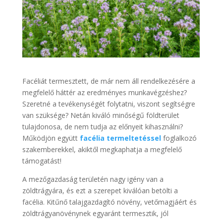
Facéliát termesztett, de már nem áll rendelkezésére a
megfelelő háttér az eredményes munkavégzéshez?
Szeretné a tevékenységét folytatni, viszont segítségre
van szüksége? Netán kiváló minőségű földterület
tulajdonosa, de nem tudja az előnyeit kihasználni?
Működjön együtt
facélia
termeltetéssel
foglalkozó
szakemberekkel, akiktől megkaphatja a megfelelő
támogatást!
A mezőgazdaság területén nagy igény van a
zöldtrágyára, és ezt a szerepet kiválóan betölti a
facélia. Kitűnő talajgazdagító növény, vetőmagjáért és
zöldtrágyanövénynek egyaránt termesztik, jól