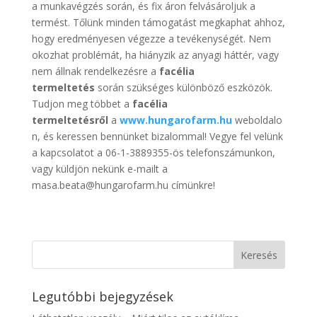
a munkavégzés során, és fix áron felvásároljuk a
termést. Tőlünk minden támogatást megkaphat ahhoz,
hogy eredményesen végezze a tevékenységét. Nem
okozhat problémát, ha hiányzik az anyagi háttér, vagy
nem állnak rendelkezésre a
facélia
termeltetés
során szükséges különböző eszközök.
Tudjon meg többet a
facélia
termeltetésről
a
www.hungarofarm.hu
weboldalo
n, és keressen bennünket bizalommal! Vegye fel velünk
a kapcsolatot a 06-1-3889355-ös telefonszámunkon,
vagy küldjön nekünk e-mailt a
masa.beata@hungarofarm.hu címünkre!
Legutóbbi bejegyzések