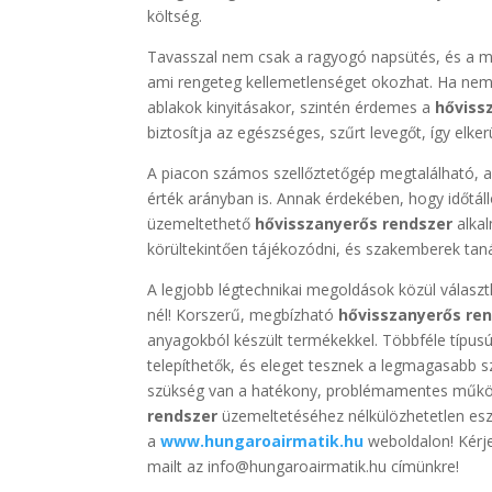
költség.
Tavasszal nem csak a ragyogó napsütés, és a m
ami rengeteg kellemetlenséget okozhat. Ha nem 
ablakok kinyitásakor, szintén érdemes a
hőviss
biztosítja az egészséges, szűrt levegőt, így elke
A piacon számos szellőztetőgép megtalálható, a
érték arányban is. Annak érdekében, hogy időtá
üzemeltethető
hővisszanyerős rendszer
alkal
körültekintően tájékozódni, és szakemberek taná
A legjobb légtechnikai megoldások közül választ
nél! Korszerű, megbízható
hővisszanyerős re
anyagokból készült termékekkel. Többféle típus
telepíthetők, és eleget tesznek a legmagasabb s
szükség van a hatékony, problémamentes működ
rendszer
üzemeltetéséhez nélkülözhetetlen eszk
a
www.hungaroairmatik.hu
weboldalon! Kérj
mailt az info@hungaroairmatik.hu címünkre!