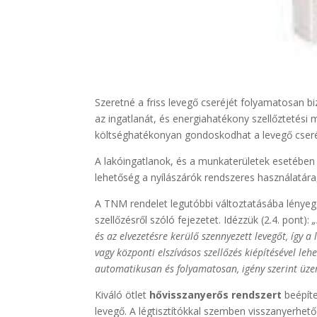
Szeretné a friss levegő cseréjét folyamatosan biz
az ingatlanát, és energiahatékony szellőztetési
költséghatékonyan gondoskodhat a levegő cseré
A lakóingatlanok, és a munkaterületek esetében i
lehetőség a nyílászárók rendszeres használatára
A TNM rendelet legutóbbi változtatásába lényeges
szellőzésről szóló fejezetet. Idézzük (2.4. pont):
„
és az elvezetésre kerülő szennyezett levegőt, így 
vagy központi elszívásos szellőzés kiépítésével le
automatikusan és folyamatosan, igény szerint üze
Kiváló ötlet
hővisszanyerős rendszert
beépíte
levegő. A légtisztítókkal szemben visszanyerhető