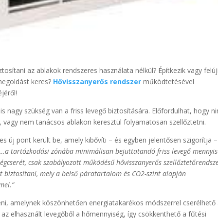
tosítani az ablakok rendszeres használata nélkül? Építkezik vagy felúj
 megoldást keres?
Hővisszanyerős rendszer
működtetésével
jéről!
s nagy szükség van a friss levegő biztosítására. Előfordulhat, hogy n
, vagy nem tanácsos ablakon keresztül folyamatosan szellőztetni.
 új pont került be, amely kibővíti – és egyben jelentősen szigorítja –
…a tartózkodási zónába minimálisan bejuttatandó friss levegő mennyis
a légcserét, csak szabályozott működésű hővisszanyerős szellőztetőrendsz
het biztosítani, mely a belső páratartalom és CO2-szint alapján
mel.”
ni, amelynek köszönhetően energiatakarékos módszerrel cserélhető
 az elhasznált levegőből a hőmennyiség, így csökkenthető a fűtési