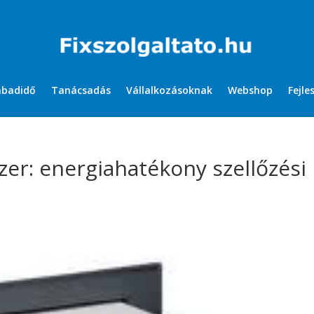
abadidő
Tanácsadás
Vállalkozásoknak
Webshop
Fejle
er: energiahatékony szellőzési