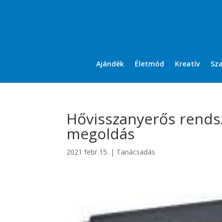
Ajándék
Életmód
Kreatív
Sz
Hővisszanyerős rendsz
megoldás
2021 febr 15.
|
Tanácsadás