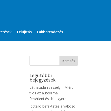
sztések
Felújítás
Lakberendezés
Legutóbbi
bejegyzések
Láthatatlan veszély – Miért
tilos az autóklíma
fertőtlenítést kihagyni?
Időtálló befektetés a változó