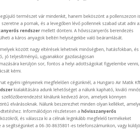
egújuló természet vár mindenkit, hanem beköszönt a pollenszezon is
szeretne a pornak, és a levegőben lévő pollennek szabad utat adni a
zanyerős rendszer
mellett dönteni. A hővisszanyerős berendezés
rülheti a káros anyagok beltéri helyiségekbe való beáramlását.
melyek között nagy eltérések lehetnek minőségben, hatásfokban, és 
lló, jó teljesítményű, ugyanakkor gazdaságosan
mazására kerüljön sor, fontos a helyi adottságokat figyelembe venni,
csát kérni.
hat egyéni igényeinek megfelelően cégünknél, a Hungaro Air Matik Kft
ndszer
kialakítására adunk lehetőséget a nálunk kapható, kiváló min
ú szellőzőberendezést kínálunk kedvező áron, amelyek könnyen
zintű elvárásoknak. Nálunk beszerezhet minden olyan kelléket, amely
tetéshez. Informálódjon részletesen a
hővisszanyerős
özökről, és válassza ki a célnak leginkább megfelelő termékeket
e a segítségünket a 06-30-8635801-es telefonszámunkon, vagy küldjö