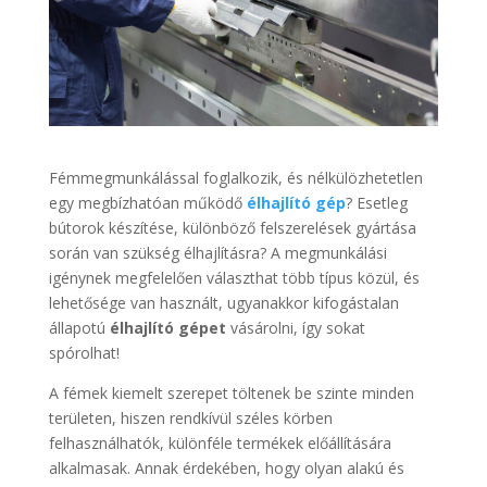
Fémmegmunkálással foglalkozik, és nélkülözhetetlen
egy megbízhatóan működő
élhajlító
gép
? Esetleg
bútorok készítése, különböző felszerelések gyártása
során van szükség élhajlításra? A megmunkálási
igénynek megfelelően választhat több típus közül, és
lehetősége van használt, ugyanakkor kifogástalan
állapotú
élhajlító
gépet
vásárolni, így sokat
spórolhat!
A fémek kiemelt szerepet töltenek be szinte minden
területen, hiszen rendkívül széles körben
felhasználhatók, különféle termékek előállítására
alkalmasak. Annak érdekében, hogy olyan alakú és