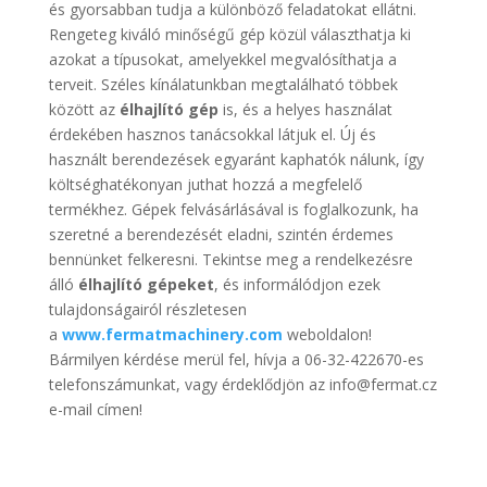
és gyorsabban tudja a különböző feladatokat ellátni.
Rengeteg kiváló minőségű gép közül választhatja ki
azokat a típusokat, amelyekkel megvalósíthatja a
terveit. Széles kínálatunkban megtalálható többek
között az
élhajlító
gép
is, és a helyes használat
érdekében hasznos tanácsokkal látjuk el. Új és
használt berendezések egyaránt kaphatók nálunk, így
költséghatékonyan juthat hozzá a megfelelő
termékhez. Gépek felvásárlásával is foglalkozunk, ha
szeretné a berendezését eladni, szintén érdemes
bennünket felkeresni. Tekintse meg a rendelkezésre
álló
élhajlító
gépeket
, és informálódjon ezek
tulajdonságairól részletesen
a
www.fermatmachinery.com
weboldalon!
Bármilyen kérdése merül fel, hívja a 06-32-422670-es
telefonszámunkat, vagy érdeklődjön az info@fermat.cz
e-mail címen!