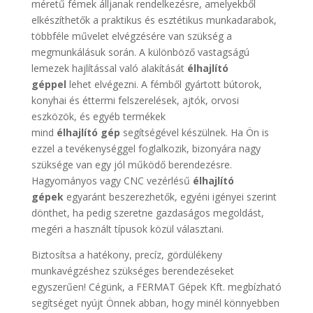
méretű fémek álljanak rendelkezésre, amelyekből
elkészíthetők a praktikus és esztétikus munkadarabok,
többféle művelet elvégzésére van szükség a
megmunkálásuk során. A különböző vastagságú
lemezek hajlítással való alakítását
élhajlító
géppel
lehet elvégezni. A fémből gyártott bútorok,
konyhai és éttermi felszerelések, ajtók, orvosi
eszközök, és egyéb termékek
mind
élhajlító
gép
segítségével készülnek. Ha Ön is
ezzel a tevékenységgel foglalkozik, bizonyára nagy
szüksége van egy jól működő berendezésre.
Hagyományos vagy CNC vezérlésű
élhajlító
gépek
egyaránt beszerezhetők, egyéni igényei szerint
dönthet, ha pedig szeretne gazdaságos megoldást,
megéri a használt típusok közül választani.
Biztosítsa a hatékony, precíz, gördülékeny
munkavégzéshez szükséges berendezéseket
egyszerűen! Cégünk, a FERMAT Gépek Kft. megbízható
segítséget nyújt Önnek abban, hogy minél könnyebben